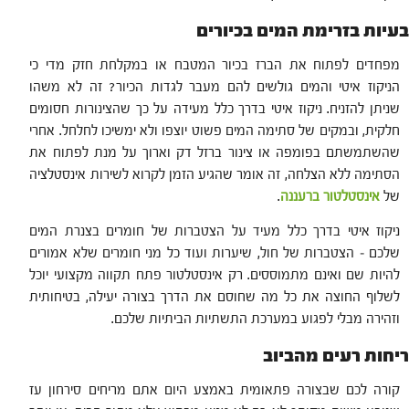
בעיות בזרימת המים בכיורים
מפחדים לפתוח את הברז בכיור המטבח או במקלחת חזק מדי כי
הניקוז איטי והמים גולשים להם מעבר לגדות הכיור? זה לא משהו
שניתן להזניח. ניקוז איטי בדרך כלל מעידה על כך שהצינורות חסומים
חלקית, ובמקים של סתימה המים פשוט יוצפו ולא ימשיכו לחלחל. אחרי
שהשתמשתם בפומפה או צינור ברזל דק וארוך על מנת לפתוח את
הסתימה ללא הצלחה, זה אומר שהגיע הזמן לקרוא לשירות אינסטלציה
של
אינסטלטור ברעננה
.
ניקוז איטי בדרך כלל מעיד על הצטברות של חומרים בצנרת המים
שלכם – הצטברות של חול, שיערות ועוד כל מני חומרים שלא אמורים
להיות שם ואינם מתמוססים. רק אינסטלטור פתח תקווה מקצועי יוכל
לשלוף החוצה את כל מה שחוסם את הדרך בצורה יעילה, בטיחותית
וזהירה מבלי לפגוע במערכת התשתיות הביתיות שלכם.
ריחות רעים מהביוב
קורה לכם שבצורה פתאומית באמצע היום אתם מריחים סירחון עז