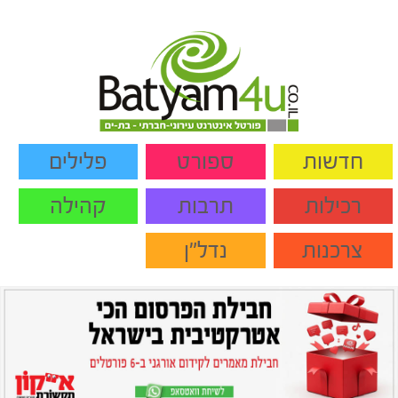
חדשות
ספורט
פלילים
רכילות
תרבות
קהילה
צרכנות
נדל"ן