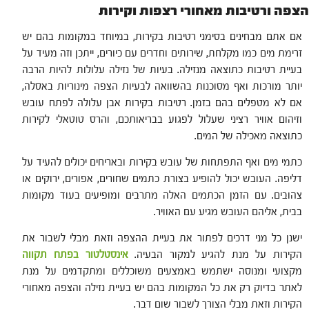
הצפה ורטיבות מאחורי רצפות וקירות
אם אתם מבחינים בסימני רטיבות בקירות, במיוחד במקומות בהם יש
זרימת מים כמו מקלחת, שירותים וחדרים עם כיורים, ייתכן וזה מעיד על
בעיית רטיבות כתוצאה מנזילה. בעיות של נזילה עלולות להיות הרבה
יותר מורכות ואף מסוכנות בהשוואה לבעיות הצפה מינוריות באסלה,
אם לא מטפלים בהם בזמן. רטיבות בקירות אבן עלולה לפתח עובש
וזיהום אוויר רציני שעלול לפגוע בבריאותכם, והרס טוטאלי לקירות
כתוצאה מאכילה של המים.
כתמי מים ואף התפתחות של עובש בקירות ובאריחים יכולים להעיד על
דליפה. העובש יכול להופיע בצורת כתמים שחורים, אפורים, ירוקים או
צהובים. עם הזמן הכתמים האלה מתרבים ומופיעים בעוד מקומות
בבית, אליהם העובש מגיע עם האוויר.
ישנן כל מני דרכים לפתור את בעיית ההצפה וזאת מבלי לשבור את
הקירות על מנת להגיע למקור הבעיה.
אינסטלטור בפתח תקווה
מקצועי ומנוסה ישתמש באמצעים משוכללים ומתקדמים על מנת
לאתר בדיוק רק את כל המקומות בהם יש בעיית נזילה והצפה מאחורי
הקירות וזאת מבלי הצורך לשבור שום דבר.