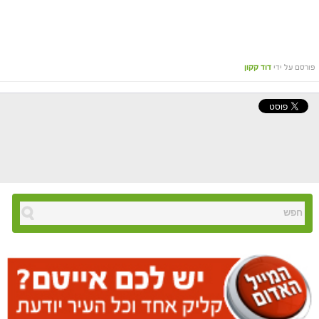
פורסם על ידי
דוד קקון