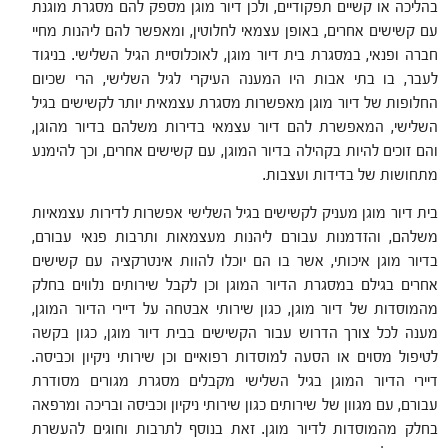
בהליכה או קשיים תפקודיים, ולכן דיור מוגן מספק להם מסגרת מוגנת
עם קשישים אחרים, באופן עצמאי לחלוטין, ומאפשר להם ליהנות מחיי
חברה ופנאי, במסגרת בית דיור מוגן, לאוכלוסיית הגיל השלישי. בניגוד
לעבר, בו בתי אבות היו המענה העיקרי לגיל השלישי, הרי שכיום
החלופות של דיור מוגן מאפשרות מסגרת עצמאית יותר לקשישים בגיל
השלישי, המאפשרת להם דיור עצמאי בדירות משלהם בדיור מהוגן,
והם זוכים להיות בקהילה בדיור המוגן, עם קשישים אחרים, וכך להימנע
מתחושות של בדידות ועצבות.
בית דיור מוגן מעניק לקשישים בגיל השלישי אפשרות לדירות עצמאיות
משלהם, והזדמנות עבורם ליהנות מעצמאות ותרבות פנאי עבורם,
בדיור מוגן איכותי, אשר בו הם יוכלו להוות אינטרקציה עם קשישים
אחרים בגילם במסגרת הדיור המוגן וכן לקבל שירותים נלווים בחלק
מהמוסדות של דיור מוגן, כגון שירותי אבטחה על דיירי הדיור המוגן,
מענה לכל צורך הדרוש עבור הקשישים בבית דיור מוגן, כגון בקשה
לטיפול מסוים או הסעה למוסדות רפואיים וכן שירותי ניקיון וכביסה.
דיירי הדיור המוגן בגיל השלישי מקבלים מסגרת מגורים מסודרת
עבורם, עם מגוון של שירותים כגון שירותי ניקיון וכביסה ובריכה ומרפאה
בחלק מהמוסדות לדיור מוגן. זאת בנוסף לתרבות וחוגים להעשרת