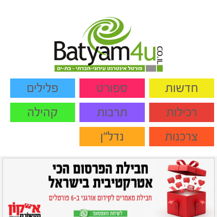
חדשות
ספורט
פלילים
רכילות
תרבות
קהילה
צרכנות
נדל"ן