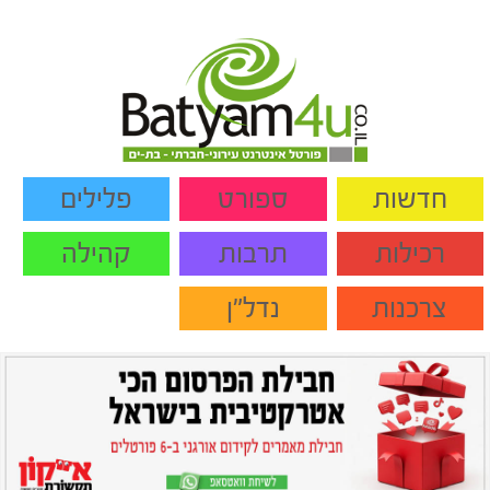
חדשות
ספורט
פלילים
רכילות
תרבות
קהילה
צרכנות
נדל"ן