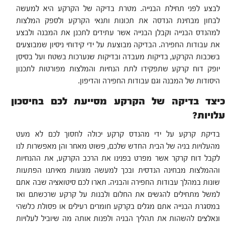
לבצע לפני תחילת הבנייה. מטרת בדיקה של הקרקע היא למעשה
לבחון מבחינת הנדסה את תכונות ותנאי הקרקע ולספק המלצות
למהנדס הבנייה וקבלן הבנייה אשר עתידים לתכנן את המבנה ולבצע
את עבודות החפירה. הבדיקה מבוצעת על ידי קידוחי ניסיון שמבוצעים
בשכבות הקרקע, בדיקות מעבדה ובדיקות שנערכות בשטח ועל בסיסן
יופק דוח קרקע שתפקידו לתת הנחיות והמלצות מפורטות לתכנון
היסודות של המבנה וגם עבודות החפירה והדיפון.
כיצד בדיקה של הקרקע מסייעת לכם בחיסכון
עלויות?
בדיקת קרקע על ידי מהנדס קרקע יכולה לחסוך לכם לא מעט
מהעלויות בניה של הבית החדש שלכם, פשוט מאחר והן מאפשרות לנו
לקבל דוח קרקר אשר מפרט בפנינו את הרכב הקרקע, את ההנחיות
וההמלצות מבחינה הנדסית ובכך למעשה מונעות מאיתנו הפתעות
שונות במהלך עבודות החפירה והבניה. תארו לכם סיטואציה שבה אתם
למשל מתחילים להגשים את החלום ולבנות על קרקע שרכשתם ואז
במסגרת הבנייה אתם מגלים בקרקע חומרים רעילים או פסולת כלשהי
ונאלצים להשהות את תהליך הבניה ולפנות אותה מה שיוביל לעלויות