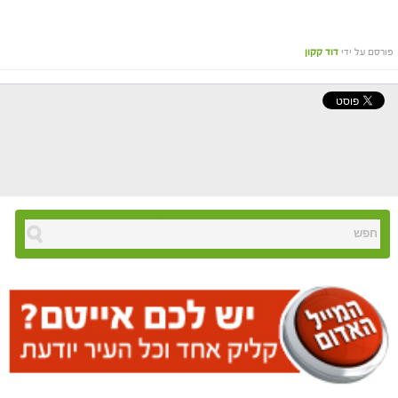
פורסם על ידי
דוד קקון