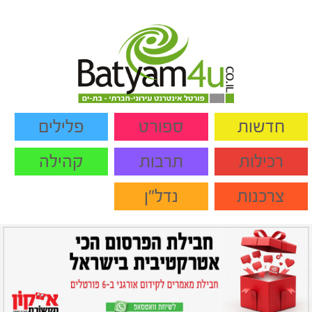
חדשות
ספורט
פלילים
רכילות
תרבות
קהילה
צרכנות
נדל"ן