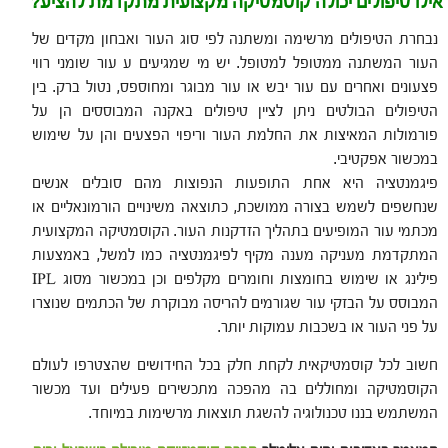
אילו טיפולים יכולה קוסמטיקה מקצועית מתקדמת להציע?
נבחרת הטיפולים מרשימה ומשתנה לפי סוג העור ואבחון מקדים של
העור המשתנה ממטופל למטופל. יש מי שמגיעים ע עור שומני רווי
פצעונים ואחרים עם עור יבש או עור מבוגר ומחוספס, נטול ברק. בין
הטיפולים הבולטים ניתן לציין טיפולים באקנה המבוססים הן על
פורמולות המאיצות את החלמת העור וריפוי הפצעים והן על שימוש
במכשור אפקטיבי.
פיגמנטציה היא אחת התופעות הנפוצות מהם סובלים אנשים
שנחשפים לשמש בצורה ממושכת, כתוצאה משינויים הורמונאליים או
מכתמי עור המופיעים בתהליך הזדקנות העור. הקוסמטיקה המקצועית
המתקדמת מעניקה מענה מקיף לפיגמנטציה כמו למשל, באמצעות
פילינג או שימוש בחומצות וחומרים מקלפים וכן במכשור מסוג IPL
המבוסס על הבזקי עור שגורמים להריסה מבוקרת של הכתמים שנוצרו
על פני העור או בשכבות עמוקות יותר.
חשוב לכל קוסמטיקאית לקחת חלק בכל החידושים שהצטרפו לעולם
הקוסמטיקה ומחוללים בה מהפכה מתכשירים פעילים ועד מכשור
המשתמש בננו טכנולוגיה להשגת תוצאות מרשימות במיוחד.