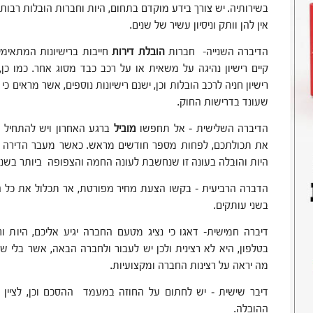
בשירותיה. יש צורך בידע מוקדם בתחום, היות וחברות הובלות רבות
אין להן וותק וניסיון עשיר של שנים.
הדיברה השנייה- חברות
הובלת דירות
חייבות ברישיונות המתאימים כ
קיים רישיון נהיגה על משאית או על רכב כבד מסוג אחר. כמו כ
רישיון חניה לרכב הובלות וכן, ישנם רישיונות נוספים, אשר מראים כ
שעונד בדרישות החוק.
הדיברה השלישית – אל תחפשו
מוביל
ברגע האחרון ויש להתחיל 
את תכולתכם, לפחות מספר חודשים מראש. כאשר מעבר הדירה מת
היות והובלה בעונה זו שנחשבת לעונה החמה והצפופה ביותר בשנה
הדברה הרביעית – בקשו הצעת מחיר מפורטת, אר תכלול את כל הפ
בשני עותקים.
דיברה חמישית- דאגו כי נציג מטעם החברה יגיע אליכם, היות 
בטלפון, היא לא רצינית ולכן יש לעבור ולחברה הבאה, אשר בלי ש
מה יראה על רצינות החברה ומקצועיות.
דיבר שישית – יש לחתום על החוזה במעמד ההסכם וכן, לציין
ההובלה.