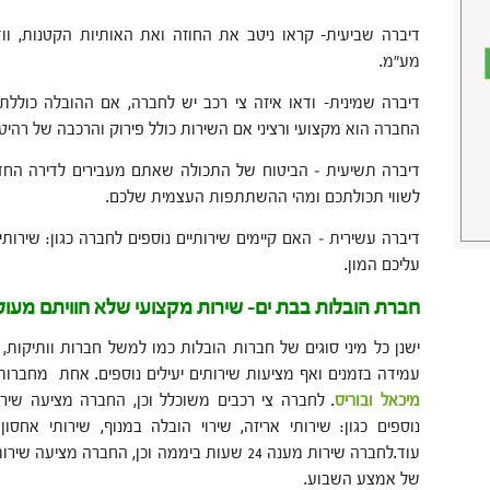
דיברה שביעית- קראו ניטב את החוזה ואת האותיות הקטנות, ווד
מע"מ.
דיברה שמינית- ודאו איזה צי רכב יש לחברה, אם ההובלה כולל
החברה הוא מקצועי ורציני אם השירות כולל פירוק והרכבה של רהיט
דיברה תשיעית – הביטוח של התכולה שאתם מעבירים לדירה החדש
לשווי תכולתכם ומהי ההשתתפות העצמית שלכם.
דיברה עשירית – האם קיימים שירותיים נוספים לחברה כגון: שירותי
עליכם המון.
חברת הובלות בבת ים- שירות מקצועי שלא חוויתם מעולם
ישנן כל מיני סוגים של חברות הובלות כמו למשל חברות וותיקות, 
עמידה בזמנים ואף מציעות שירותים יעילים נוספים. אחת מחברו
מיכאל ובוריס
. לחברה צי רכבים משוכלל וכן, החברה מציעה שיר
נוספים כגון: שירותי אריזה, שירוי הובלה במנוף, שירותי אחסו
עוד.לחברה שירות מענה 24 שעות ביממה וכן, החברה
של אמצע השבוע.