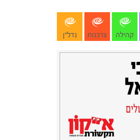
קהילה
צרכנות
נדל"ן