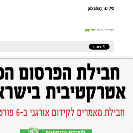
צילום: pixabay
פורסם על ידי
דוד קקון