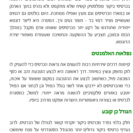
בכרטיסי ביקור מפלסטיק קשיח שלא מתקמט ולא נהרס בתוך הארנק
או במארז הכרטיסים וגם מעץ ואפילו ממתכת. היום בולטים גם דגמים
שעשויים מנייר דמוי בד – חומר נעים ורך. המטרה היא לייצר דוגמא
ייחודית שתודגש על רקע יתר הכרטיסים שאותו אדם מקבל במהלך
הכנס וכמובן, תצביע על ההשקעה והחשיבה שעומדת מאחורי יצירת
הדוגמא.
נפלאות האלמנטים
קיימות דרכים יצירתיות רבות להעצים את נראות הכרטיס כדי להעניק לו
לוק נחשק ונוצץ במיוחד. דרך ראשונה היא לבצע הטבעת זהב או כסף
המכונה פויל, כשחשוב לבצע את ההטבעה במקום ששומר על איכות,
כדי שהכרטיסים לא יידבקו אחד לשני בגלל הפויל וכן לבחור אם הפויל
יוטבע באזורים סלקטיביים להשגת מראה ייחודי. למשל, כמסגרת
לכרטיס או בצורות גיאומטריות היוצרות אפקט מרהיב ביופיו.
הגודל כן קובע
חלק בלתי נפרד מכרטיס ביקור יוקרתי קשור לגודלו של הכרטיס. לרוב
נעדיף כרטיסי ביקור גדולים יותר מהגודל הסטנדרטי על מנת שימשכו