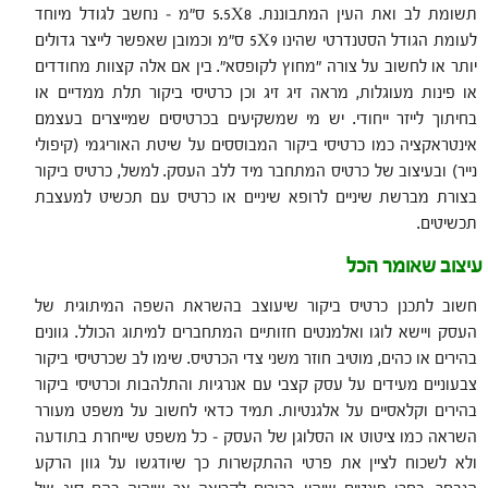
תשומת לב ואת העין המתבוננת. 5.5X8 ס"מ – נחשב לגודל מיוחד
לעומת הגודל הסטנדרטי שהינו 5X9 ס"מ וכמובן שאפשר לייצר גדולים
יותר או לחשוב על צורה "מחוץ לקופסא". בין אם אלה קצוות מחודדים
או פינות מעוגלות, מראה זיג זיג וכן כרטיסי ביקור תלת ממדיים או
בחיתוך לייזר ייחודי. יש מי שמשקיעים בכרטיסים שמייצרים בעצמם
אינטראקציה כמו כרטיסי ביקור המבוססים על שיטת האוריגמי (קיפולי
נייר) ובעיצוב של כרטיס המתחבר מיד ללב העסק. למשל, כרטיס ביקור
בצורת מברשת שיניים לרופא שיניים או כרטיס עם תכשיט למעצבת
תכשיטים.
עיצוב שאומר הכל
חשוב לתכנן כרטיס ביקור שיעוצב בהשראת השפה המיתוגית של
העסק ויישא לוגו ואלמנטים חזותיים המתחברים למיתוג הכולל. גוונים
בהירים או כהים, מוטיב חוזר משני צדי הכרטיס. שימו לב שכרטיסי ביקור
צבעוניים מעידים על עסק קצבי עם אנרגיות והתלהבות וכרטיסי ביקור
בהירים וקלאסיים על אלגנטיות. תמיד כדאי לחשוב על משפט מעורר
השראה כמו ציטוט או הסלוגן של העסק – כל משפט שייחרת בתודעה
ולא לשכוח לציין את פרטי ההתקשרות כך שיודגשו על גוון הרקע