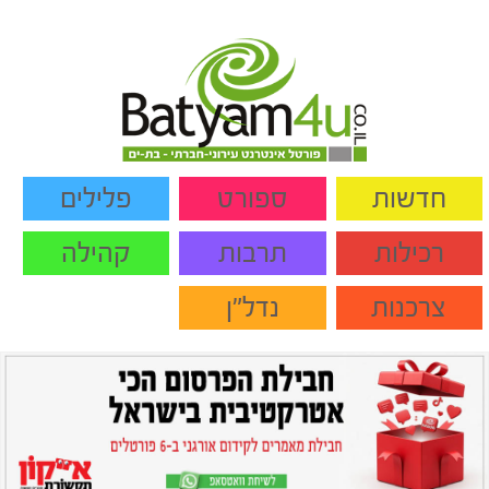
חדשות
ספורט
פלילים
רכילות
תרבות
קהילה
צרכנות
נדל"ן