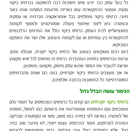
כל בעל עסק כבר יודע שיש חשיבות רבה להשקעה בכרטיס ביקור
מנצח. אמצעי ההתקשרות עמו באריזה מדוגמת המציגה אותו באור
חיובי. כרטיסי ביקור מוחלפים בכל אינטראקציה חברתית או עסקית
והמטרה היא ליצור שיתופי פעולה אסטרטגיים ולאסוף לקוחות
פוטנציאליים לבית העסק. כרטיס ביקור כולל את הפרטים הרלבנטיים
להתקשרות בין עמיתים או עם לקוחות והעיצוב שלו יוצר את האפקט
המבוקש.
כיום רבים משקיעים בעיצוב של כרטיס ביקור יוקרתי, שבולט מתוך
ערמת הכרטיסים בחזותו המהודרת. כרטיס זה מתאים לכל איש מקצוע
שרוצה להעביר את המסר שהוא עסק נחשק, מקצועי, משקיען.
אז איך מעצבים כרטיסי ביקור יוקרתיים, במה הם שונים מהכרטיסים
הסטנדרטיים? כל התשובות בכתבה שלפניכם.
הגימור עושה הבדל גדול
כרטיסי ביקור יוקרתי
ים
הם קודם כל כרטיסים המבוססים על חומרי גלם
משובחים ועם התוספות שמשדרגות את נראותם. כמו למשל, תוספת
של למינציה במראה לפי בחירה כמו מאט, משי או טקסטורה מבריקה
הזוהרת למרחקים. חומר ההדפסה עצמו ייחודי, לא מדובר שוב בנייר
רגיל, אלא בחומרים בעלי עובי ונוכחות. רבים משתמשים לדוגמא