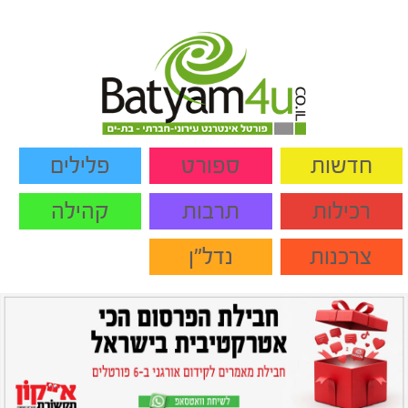
חדשות
ספורט
פלילים
רכילות
תרבות
קהילה
צרכנות
נדל"ן