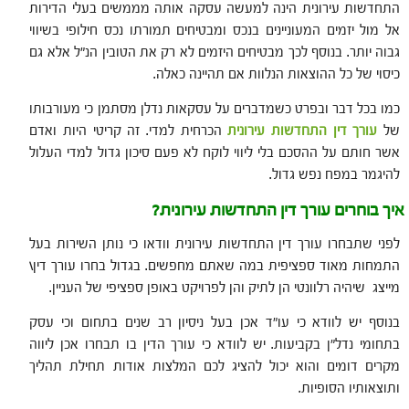
התחדשות עירונית הינה למעשה עסקה אותה מממשים בעלי הדירות
אל מול יזמים המעוניינים בנכס ומבטיחים תמורתו נכס חילופי בשיווי
גבוה יותר. בנוסף לכך מבטיחים היזמים לא רק את הטובין הנ"ל אלא גם
כיסוי של כל ההוצאות הנלוות אם תהיינה כאלה.
כמו בכל דבר ובפרט כשמדברים על עסקאות נדלן מסתמן כי מעורבותו
של
עורך דין
התחדשות עירונית
הכרחית למדי. זה קריטי היות ואדם
אשר חותם על ההסכם בלי ליווי לוקח לא פעם סיכון גדול למדי העלול
להיגמר במפח נפש גדול.
איך בוחרים עורך דין התחדשות עירונית?
לפני שתבחרו עורך דין התחדשות עירונית וודאו כי נותן השירות בעל
התמחות מאוד ספציפית במה שאתם מחפשים. בגדול בחרו עורך דין\
מייצג שיהיה רלוונטי הן לתיק והן לפרויקט באופן ספציפי של העניין.
בנוסף יש לוודא כי עו"ד אכן בעל ניסיון רב שנים בתחום וכי עסק
בתחומי נדל"ן בקביעות. יש לוודא כי עורך הדין בו תבחרו אכן ליווה
מקרים דומים והוא יכול להציג לכם המלצות אודות תחילת תהליך
ותוצאותיו הסופיות.