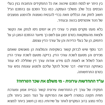
בין היתר יש לנסח הסכם שיהווה את כל התפקידים והחובות בגין בעלי
הנכסים בכל שלב משלבי העסקה. כמו בכל הסכם גם בהסכם הנ"ל
חשוב לחזק את הכללים וזאת בכדי להבטיח נאמנות ולהימנע ממצבים
של ניגוד אינטרסים בהווה ובעתיד.
בלא מעט מקרים מצוין כי עורכי דין או יזמים ניסו לנתק את הקשר
ולצאת מהעסקאות בטרם זמנן וגם לשם כך מיועד ההסכם המגן הן על
היזמים, הן על בעלי הדירות והן על עורכי הדין עצמם.
דבר נוסף שיש לבדוק קשור בשקיפות והמלצות הן מאנשים שאתם
מכירים והן מטעם לשכת עורכי הדין. בדיקה מטעם לשכת עורכי הדין
תוכל לשלול או לאמת לכם מידע אודות עורך דין שחלילה לא עמד
באתיקה הנדרשת- דבר שיכול להקל עליכם ולמנוע עוגמת נפש עוד
בטרם התרחשותה.
עו"ד התחדשות עירונית – מי משלם את שכר הטרחה?
תפקידו של עורך דין התחדשות עירונית קשור בבניית אמון ומערכת
חוזית תקינה במטרה ליישם את הפרויקט על הצד הטוב ביותר ולכן
בלתי נמנע ברוב המקרים לוותר על שירותיו. כמו כן חשוב ביותר למצוא