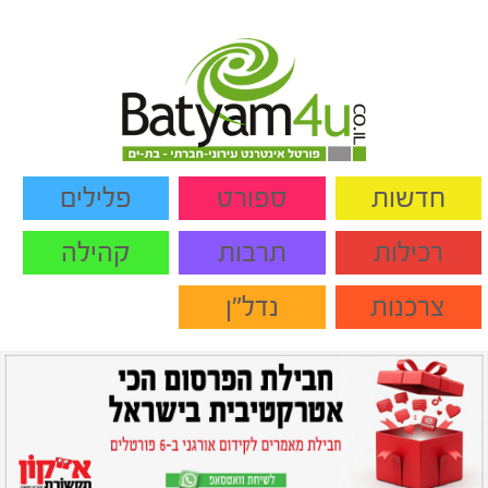
חדשות
ספורט
פלילים
רכילות
תרבות
קהילה
צרכנות
נדל"ן