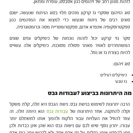
לזהות מגוון רחב של זיהומים כגון אסבסט, עופרת ומתאן.
סוג הזיהום שסקרי גז קרקע מזהים תלוי בסוג הניתוח שנעשה. ישנם
סוגים רבים של ניתוח שנעשו כדי למצוא את המזהמים כגון
ספקטרוסקופיה אינפרא אדום, ספקטרומטריית מסה וכרומטוגרפיה.
סקר גזי קרקע יכול לזהות נוכחות של כימיקלים וגזים שונים
המשתחררים לאוויר מאתר פסולת מסוכנת. כימיקלים אלה עשויים
להיות בצורת גז או נוזל.
סוג זיהום:
כימיקלים רעילים
גז טבעי
מה היתרונות בביצוע ?עבודות גבס
הרבה יתרונות לשימוש בנישת גבס. נישת הגבס היא זולה, קלת משקל
וקלה להתקנה. אחד היתרונות של
עבודות גבס
הוא היותה זולה. זה
עוזר להוזיל את העלויות עבור הלקוח ולהפוך אותו למשתלם יותר
עבורו. יתרון נוסף שיש לכם עם נישות גבס הוא שהן אינן כבדות ולכן
ניתן להתקין אותן בקלות על ידי אדם אחד ולא לדרוש יותר כוח אדם