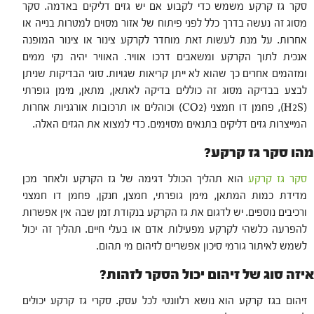
סקר גז קרקע משמש כדי לקבוע אם יש גזים דליקים באדמה. סקר
מסוג זה נעשה בדרך כלל לפני פיתוח של אזור מסוים למטרות בנייה או
אחרות. על מנת לעשות זאת מוחדר לקרקע צינור או צינור המופנה
אנכית לתוך הקרקע ומשאבים דרכו אוויר. האוויר יהיה נקי ממים
ומזהמים אחרים כך שהוא לא ייתן קריאות שגויות. סוגי הבדיקות שניתן
לבצע בבדיקה מסוג זה כוללים בדיקה לאתאן, מתאן, מימן גופרתי
(H2S), פחמן דו חמצני (CO2) וכוהלים או תרכובות אורגניות אחרות
המייצרות גזים דליקים בתנאים מסוימים. כדי למצוא את הגזים האלה.
מהו סקר גז קרקע?
סקר גז קרקע
הוא תהליך הכולל דגימה של גז הקרקע ולאחר מכן
מדידת כמות המתאן, מימן גופרתי, חמצן, חנקן, פחמן דו חמצני
ורכיבים נוספים. יש לדגום את גז הקרקע בנקודת זמן שבה אין אפשרות
להפרעה כלשהי לקרקע מפעילות אדם או בעלי חיים. תהליך זה יכול
לשמש לאיתור גורמי סיכון אפשריים לזיהום מי תהום.
איזה סוג של זיהום יכול הסקר לזהות?
זיהום בגז קרקע הוא נושא רלוונטי לכל עסק. סקרי גז קרקע יכולים