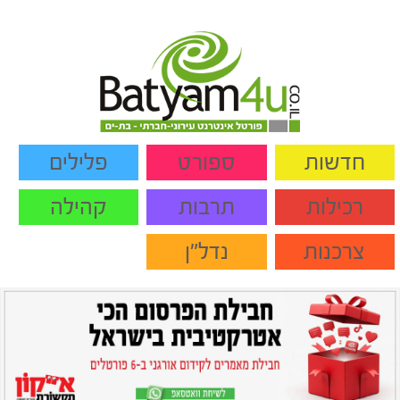
חדשות
ספורט
פלילים
רכילות
תרבות
קהילה
צרכנות
נדל"ן