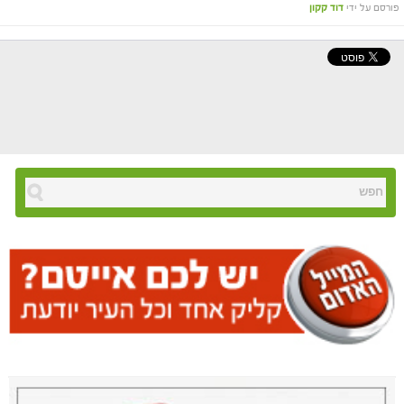
פורסם על ידי
דוד קקון