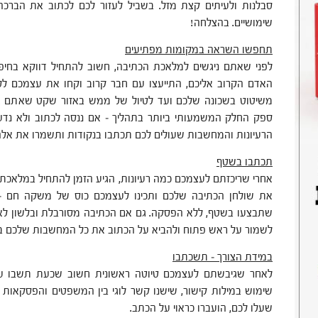
סבלנות ולעיתים קצת מזל. בשביל לעזור לכם לכתוב את הברכה
שימושיים. בהצלחה!
תחפשו השראה במקומות מפתיעים
לפני שאתם ניגשים למלאכת הכתיבה, חשוב להתחיל דווקא בחי
האדם הקרוב אליכם, התייעצו עם חבר קרוב וקחו את עצמכם לסי
משיטוט בשכונה שלכם ועד לטיול של ממש באזור שקט שאתם א
ספק החלק המשמעותי ביותר בתהליך – אם ננסה לכתוב ולא נדע
הרעיונות והמחשבות שעולים לכם תכתבו בנקודות ותשמרו את אל
תכתבו בשטף
אחרי שריכזתם לעצמכם כמה רעיונות, הגיע הזמן להתחיל במלאכת
את שולחן הכתיבה שלכם ותכינו לעצמכם כוס של משקה חם –
שתבצעו בשטף, ללא הפסקה. גם אם הכתיבה מסורבלת ובלשון לא
לשמור על ראש פתוח ולהביא על הכתוב את כל המחשבות שלכם באו
במידת הצורך – תשכתבו
לאחר שגיבשתם לעצמכם טיוטה ראשונית חשוב שכעת תשבו על
שימוש במילות קישור, שישנו קשר לוגי בין המשפטים והפסקאות 
שעלו לכם, הועברו כראוי על הכתב.