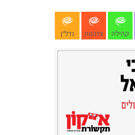
קהילה
צרכנות
נדל"ן