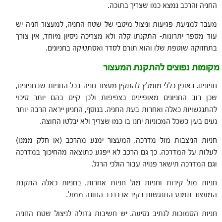
החניה והרכב נמצא כמו שצריך בתוכה.
מעבר למניעת פגיעות וניצול מיטבי של שטח החניה, למעצור חניה יש
עוד מספר יתרונות- התקנתו קלה ולא מצריכה ניסיון מיוחד, אין צורך
בתחזוקה שוטפת שלו והוא תורם לסדר ואסתטיקה בחניונים.
מקומות נפוצים להתקנת המעצור
חניונים. באופן כללי מומלץ להתקין מעצור חניה בכל החניות שבחניונים,
שכן רוב החניונים מאופיינים בצפיפות ולכן קיים בהם יותר סיכוי
להתנגשויות כאלה ואחרות בעת החניה. בנוסף, החניון ייראה הרבה יותר
נעים בעין כשכל המכוניות יחנו בו כמו שצריך ולא יבלטו החוצה.
חניות הניצבות מול מדרכה. המעצור ימנע מהרכב (או חלק ממנו)
לעלות על המדרכה. כך גם הרכב לא ייפגע כתוצאה מהחיכוך במדרכה
וגם המדרכה תישאר פנויה עבור הולכי הרגל.
חניות מול קירות וחניות מול חניות אחרות. בחניות כאלה התקנת
המעצור תמנע התנגשות בקיר או ברכב החונה ממול.
חניות הסמוכות לנתיב נסיעה. יש חשיבות גדולה לניצול שטח החניה