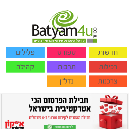
חדשות
ספורט
פלילים
רכילות
תרבות
קהילה
צרכנות
נדל"ן