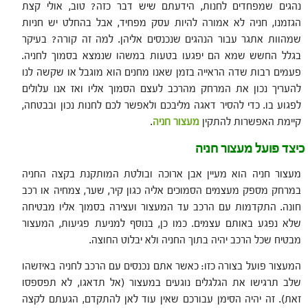
נהגים שמפחדים לחנות, הידעתם שיש דבר כזה? טוב, אולי קצת
הגזמנו, חניה לא אמורה להיות עסק מפחיד, אבל בהחלט יש חניות
שמהוות אתגר עבור הנהגים שנכנסים אליהן. למה זה קורה? בעיקר
בגלל החשש שמא הם יפגעו בטעות במשהו שנמצא בסמוך לחניה.
פעמים רבות שדה הראייה בזמן שאנו מחנים הוא מוגבל או שקשה לנו
להעריך נכון את המרחק מהרכב לעצם הסמוך אליו ואז אנו עלולים
לפגוע בו. כדי להסיר דאגה מליבכם ולאפשר לכם לחנות נכון ובבטחה,
קיימת האפשרות להתקין
מעצור חניה
.
כיצד פועל מעצור חניה
מעצור חניה הוא מעיין אבן ארוכה ובולטת המותקנת בקצה החניה
במרחק מספק מעצמים הסמוכים אליה כגון קיר, שער, צמחיה או רכב
חונה. התקדמות עם הרכב עד המעצור ועצירה בסמוך אליו מבטיחה
שלא נפגע באותם עצמים. כמו כן, בנוסף למניעת פגיעות, המעצור
מבטיח שכל הרכב יהיה בתוך החניה ולא יבלוט החוצה.
המעצור פועל בצורה כזו: כאשר אתם נכנסים עם הרכב לחניה באיזשהו
שלב תרגישו את הגלגלים נוגעים במעצור (אל תדאגו, לא תפספסו
זאת). זה יהיה הסימן עבורכם שאין עוד לאן להתקדם, הגעתם לקצה