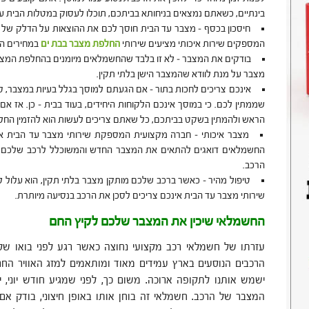
בינתיים, כשאתם נמצאים בניחותא בביתכם, תוכלו לעסוק במטלות הבית 
חיסכון בכסף – מצבר עד הבית חוסך לכם את ההוצאות על הדלק של 
המספקים שירות איכותי מציעים שירותי
החלפת מצבר בבת ים
במחירים הו
בודקים את המצבר – לא זו בלבד שהחשמלאים מיומנים בהחלפת המצב
מצבר על מנת לוודא שהמצבר הישן בלתי תקין.
אינכם צריכים לחכות בתור – אם הגעתם למוסך בגלל בעיות במצבר, ס
שממתין לכם. כי במוסך אינכם הלקוחות היחידים, בעוד בבית – כן. אז 
הראש ולהמתין בשקט בביתכם, כל שאתם צריכים לעשות הוא להזמין החל
מצבר איכותי – חברה מקצועית המספקת שירותי מצבר עד הבית א
החשמלאים דואגים להתאים את המצבר החדש והמשוכלל לרכב שלכם,
הרכב.
טיפול מהיר – כאשר ברכב שלכם מותקן מצבר בלתי תקין, הוא עלול 
שירותי מצבר עד הבית אינכם צריכים לסכן את הרכב בנסיעה מיותרת.
החשמלאי שיכין את המצבר שלכם לקיץ החם
עזרתו של חשמלאי רכב מקצועי נחוצה כאשר רגע לפני בואו של 
הרכבים הנוסעים בארץ עמידים מאוד ומותאמים למזג האוויר הח
ישמש אותנו לתקופה ארוכה. משום כך, לפני שמגיע חודש יוני,
המצבר של הרכב. חשמלאי זה בוחן אותו באופן חיצוני, בודק אם 