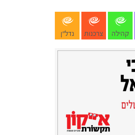
קהילה
צרכנות
נדל"ן