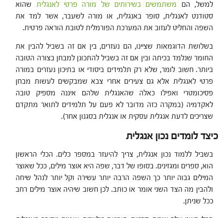
למשל, הם
משתמשים בשירותים של מורה פרטי לאנגלית
שהוא
סטודנט לאנגלית, סופר באנגלית, או מורה לשעבר, אשר למד את
השפה והחליט לעזוב את המערכת הפורמלית לטובת הוראה פרטית.
בשלושת הדוגמאות שציינו, הם נעזרים, בין אם זה בשביל להבין את
החומר שנלמד בכיתה ובין אם זה בשביל להתכונן למבחן בצורה הטובה
ביותר. חשוב לומר, שלא רק תלמידים ביסודי או בתיכון נעזרים במורה
פרטי לאנגלית אלא גם צעירים אחרי צבא שמבקשים לעשות מבחן
פסיכומטרי ואפילו כאלה שהאנגלית שלהם איננה מספיק טובה
לאקדמיה (במקרה כזה מדובר לא פעם על תלמידים לתואר מתקדם
שצריכים לדעת אנגלית עסקית או אנגלית בסגנון אחר).
כיצד לומדים נכון אנגלית
בשביל ללמוד נכון אנגלית, צריך להיעזר במספר כלים. הכלי הראשון
הוא, ספרים ומגזינים. בסופו של דבר, שפה היא אוצר מילים, ככל שאוצר
המילים גבוה יותר כך השפה הרבה יותר עשירה וקל יותר לנהל שיחה
ולהבין מה הצד השני אומר או כותב. לכן חשוב שיהיה אוצר מילים רחב
ככל שניתן.