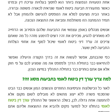
אחת הטעויות הנפוצות ביותר הוא לחסוך בעלויות עריכת דין ובפרט
כאשר מתעוררת תביעת ביטוח לאומי שנראית לכאורה פשוטה וברורה.
באתר הבית מציעים למלא את הטפסים להגישם ולהמתין אבל לא
תמיד ההמתנה הזו משתלמת ומביאה את התוצאה הנכונה.
אנשים מנהלים באופן עצמאי את התביעות שלהם והסירוב או הדחייה
לא מאחרים להגיע, מכירים את זה? רוצים להימנע מזה? כל מה שאתם
צריכים זה עו"ד דיני ביטוח לאומי שיכול למנף את אחוזי הצלחת
התביעה לאין שעור.
כפי שהבנתם, אפשר לעשות את זה בדרך הקצרה והיעילה ואפשר
להתייאש כבר בתחילת הדרך ולפספס את מה שמגיע לכם על פי חוק
אלא אם אתם בוחרים כבר בתחילת התהליך במייצג הנכון.
למה צריך עורך דין ביטוח לאומי בתביעות מסוג זה?
לאור כל הכישלונות והניסיונות החוזרים והנשנים המון אנשים כבר הבינו
שהסכמי פשרה ללא ייצוג מתאים לא מובילים לשום מקום אלא
להחמצה אחת גדולה. לכן, בשלב הראשוני של התהליך
עורך דין ביטוח
לאומי
בהחלט יכול למזער נזקים ולהביא את התוצאות אליהם אתם