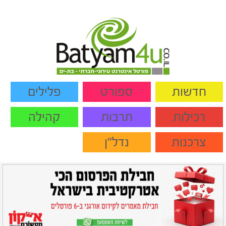
חדשות
ספורט
פלילים
רכילות
תרבות
קהילה
צרכנות
נדל"ן