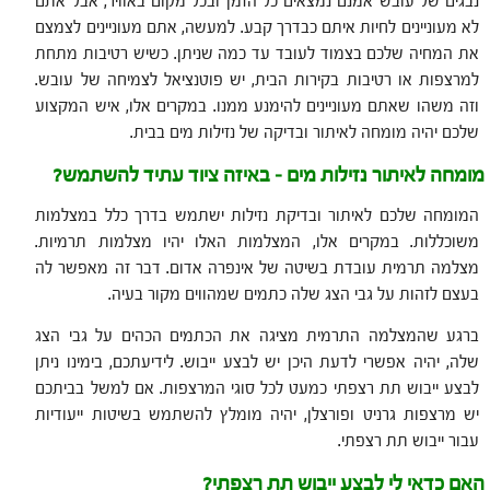
נבגים של עובש אמנם נמצאים כל הזמן ובכל מקום באוויר, אבל אתם
לא מעוניינים לחיות איתם כבדרך קבע. למעשה, אתם מעוניינים לצמצם
את המחיה שלכם בצמוד לעובד עד כמה שניתן. כשיש רטיבות מתחת
למרצפות או רטיבות בקירות הבית, יש פוטנציאל לצמיחה של עובש.
וזה משהו שאתם מעוניינים להימנע ממנו. במקרים אלו, איש המקצוע
שלכם יהיה מומחה לאיתור ובדיקה של נזילות מים בבית.
מומחה לאיתור נזילות מים – באיזה ציוד עתיד להשתמש?
המומחה שלכם לאיתור ובדיקת נזילות ישתמש בדרך כלל במצלמות
משוכללות. במקרים אלו, המצלמות האלו יהיו מצלמות תרמיות.
מצלמה תרמית עובדת בשיטה של אינפרה אדום. דבר זה מאפשר לה
בעצם לזהות על גבי הצג שלה כתמים שמהווים מקור בעיה.
ברגע שהמצלמה התרמית מציגה את הכתמים הכהים על גבי הצג
שלה, יהיה אפשרי לדעת היכן יש לבצע ייבוש. לידיעתכם, בימינו ניתן
לבצע ייבוש תת רצפתי כמעט לכל סוגי המרצפות. אם למשל בביתכם
יש מרצפות גרניט ופורצלן, יהיה מומלץ להשתמש בשיטות ייעודיות
עבור ייבוש תת רצפתי.
האם כדאי לי לבצע ייבוש תת רצפתי?