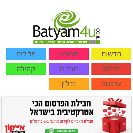
חדשות
ספורט
פלילים
רכילות
תרבות
קהילה
צרכנות
נדל"ן