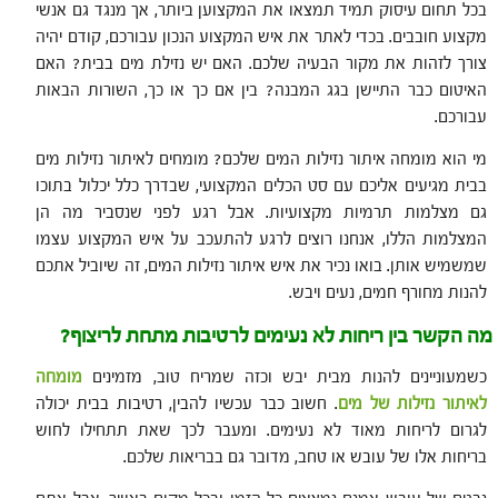
בכל תחום עיסוק תמיד תמצאו את המקצוען ביותר, אך מנגד גם אנשי
מקצוע חובבים. בכדי לאתר את איש המקצוע הנכון עבורכם, קודם יהיה
צורך לזהות את מקור הבעיה שלכם. האם יש נזילת מים בבית? האם
האיטום כבר התיישן בגג המבנה? בין אם כך או כך, השורות הבאות
עבורכם.
מי הוא מומחה איתור נזילות המים שלכם? מומחים לאיתור נזילות מים
בבית מגיעים אליכם עם סט הכלים המקצועי, שבדרך כלל יכלול בתוכו
גם מצלמות תרמיות מקצועיות. אבל רגע לפני שנסביר מה הן
המצלמות הללו, אנחנו רוצים לרגע להתעכב על איש המקצוע עצמו
שמשמיש אותן. בואו נכיר את איש איתור נזילות המים, זה שיוביל אתכם
להנות מחורף חמים, נעים ויבש.
מה הקשר בין ריחות לא נעימים לרטיבות מתחת לריצוף?
כשמעוניינים להנות מבית יבש וכזה שמריח טוב, מזמינים
מומחה
לאיתור נזילות של מים
. חשוב כבר עכשיו להבין, רטיבות בבית יכולה
לגרום לריחות מאוד לא נעימים. ומעבר לכך שאת תתחילו לחוש
בריחות אלו של עובש או טחב, מדובר גם בבריאות שלכם.