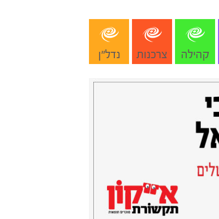
קהילה
צרכנות
נדל"ן