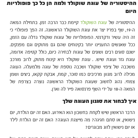
ההיסטוריה של עוגת שוקולד ולמה הן כל כך פופולריות
היום
ההיסטוריה של
עוגת השוקולד
קיימת כבר הרבה זמן. בתחילת המאה
ה-19, שף בפריז יצר את עוגת השוקולד הראשונה. זה הפך פופולרי כי
זה היה עשיר ודקדנטי. הפופולריות של עוגות שוקולד גדלה עם הזמן,
ככל שאנשים התעניינו יותר בקינוחים שהם גם מתוקים וגם מפנקים.
ישנם סוגים רבים ושונים של עוגות לבחירה כיום, כולל קטיפה אדומה,
עוגת גזר ועוגת שיש. . עוגת שוקולד היא קינוח מתוק, לרוב מורכב
משכבה של ציפוי שוקולד ושכבה נוספת של עוגה מלמעלה. העוגה
מכילה לרוב מגוון מרכיבים כמו סוכר, קמח, אבקת קקאו, ביצים ושמן
צמחי. נהוג לחשוב שעוגת השוקולד הראשונה נוצרה בצרפת של
המאה ה-18 על ידי השף פרנסואה פייר לה וארן.
איך לבחור את סגנון העוגה שלך
הדבר הראשון שיש לקחת בחשבון הוא האירוע. האם זה יום הולדת, יום
נישואין, או סתם חגיגה? מה מייצגת העוגה? האם זה יום הולדת לילד
או יום נישואין לזוג מבוגרים?