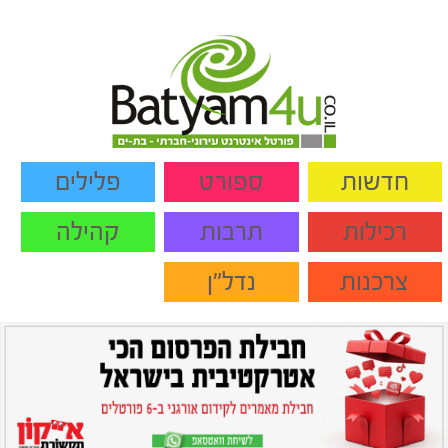
חדשות
ספורט
פלילים
רכילות
תרבות
קהילה
צרכנות
נדל"ן