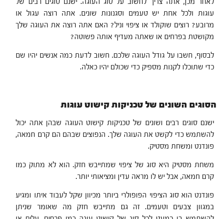
לאחר מכן, אתה צריך לחשוב על סוג העוגה. ישנם סוגים רבים של
עוגות ולכל אחת יש טעמים וסגנונות שונים. אתה רוצה עגול או
מרובע? רוצים שוקולד או ציפוי וניל? האם אתה רוצה את העוגה שלך
מקושטת בפרחים או שאתה מעדיף אותה פשוטה?
לבסוף, חשבו על גודל העוגה שלכם. חשוב לדעת כמה אנשים יהיו שם
כדי שתוכלו לקנות מספיק כדי שכולם יהיו כאלה.
הסוגים השונים של טכניקות קישוט עוגות
ישנם סוגים רבים ושונים של טכניקות קישוט העוגה שבהן אתה יכול
להשתמש כדי לקשט את העוגה שלך. הנפוצים שבהם הם קרם חמאה,
פונדנט ומשחת מסטיק.
משחת מסטיק היא סוג של ציפוי שמתייבש חזק. הוא לא מתוק כמו
קרם חמאה, אבל יש לו מראה עדין ומציאותי יותר.
פונדנט הוא סוג הציפוי הפופולרי ביותר מכיוון שקל לעבוד איתו ומגיע
במגוון צבעים וטעמים. זה גם מתייבש חזק מה שאומר שניתן
להשתמש בו כמעט לכל סוג של קישוט עוגה כמו פרחים, עלים או