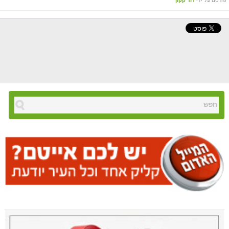
פורסם על ידי
דוד קקון