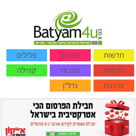
חדשות
ספורט
פלילים
רכילות
תרבות
קהילה
צרכנות
נדל"ן