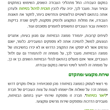
במקום העבודה: החל מתהליכי העבודה השונים, השימוש במתקנים
ובציוד ועוד. מעבר לכך, יהיה עליו להכין
תוכנית לניהול בטיחות
ולעדכן
אותה בהתאם לשינויים הרלוונטיים והחדשים ביותר, לחקור את תאונות
העבודה, את מחלות המקצוע ולהסיק מסקנות, לקיים שגרת בדיקות
רפואיות עבור העובדים החשופים לחומרים מסוכנים ועוד.
לעיתים קרובות, יתמודד ממונה הבטיחות עם מגוון בעיות; אתגרים
הנוגעים, למשל, לתמיכה אותה לא מספקים המעבידים. כלומר, ישנם
גורמים אשר לא יספקו את התקציב הדרוש או לא יכירו בחשיבותו של
ממונה הבטיחות. מעבר לכך, על מומחה זה להתמודד גם עם זלזול
העובדים, אשר אינם פועלים בהתאם לנהלי הבטיחות השונים. כך או כך,
על מומחה זה לחתור לשינוי הגישה במקום עבודתו.
שירות מקצועי ומתקדם
מי רשאי לעסוק כממונה בטיחות? מהן סמכויותיו? ובאילו מקרים דרוש
מומחה זה? על שאלות אלו ישמחו לענות על צוות העובדים של חברת
"
ליאור בטיחות
"
. חברה זו מספקת שירותי ייעוץ בתחום הבטיחות,
מעבירים הדרכות ומספקים שירות מרשים ומקצועי.