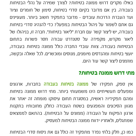
באילו מקרים דרוש ממונה בטיחות? לצורך שמירה על נהלי הבטיחות
בעבודה. בין אם מדובר בקיום סדרי בטיחות, סימון של חומרים וציוד
ועד העברת הדרכות עובדים – מדובר בתפקיד חשוב ביותר. מעוניינים
גם אתם לשמור על ניהול הבטיחות במפעל? כדי להנהיג סדרי בטיחות
בעבודה, יש ליצור קשר עם חברת "ליאור בטיחות". חברה זו, בניהולו של
ליאור מקדש, מקפידה על סטנדרט עבודה חסר פשרות בתחום
הבטיחות בעבודה. צוות עובדי החברה כולל ממונה בטיחות בעבודה,
יועצי בטיחות ומהנדסים מיומנים, מנוסים ומוכשרים. לכל שאלה ובקשה,
מוזמנים ליצור קשר עוד היום.
מתי דרוש ממונה בטיחות?
אין ספק, תפקידו של
ממונה בטיחות בעבודה
בחברות, ארגונים
ומפעלים תעשייתיים הינו משמעותי ביותר. מתי דרוש ממונה בטיחות
ומהם תפקידיו? ראשית, במסגרת תחום עיסוקו מומחה זה יאתר את
מגוון הסיכונים והמפגעים בשטח העבודה כחלק מחובותיו בתקנות
ארגון הפיקוח על העבודה (ממונים על הבטיחות). בהתאם לממצאים
שמתגלים, ולאחריו ידווח ממונה הבטיחות למעסיק.
כמו כן, חלק בלתי נפרד מתפקיד זה כולל גם את ניסוח סדרי הבטיחות