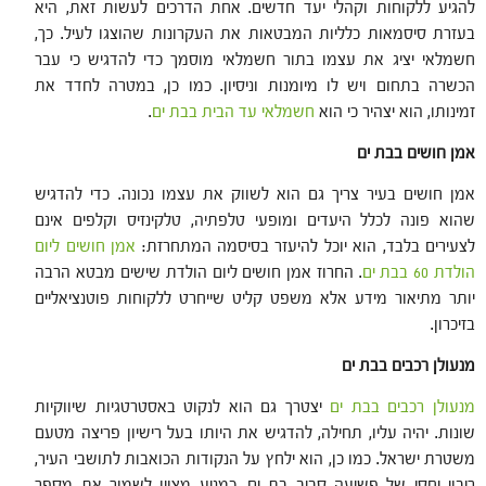
להגיע ללקוחות וקהלי יעד חדשים. אחת הדרכים לעשות זאת, היא
בעזרת סיסמאות כלליות המבטאות את העקרונות שהוצגו לעיל. כך,
חשמלאי יציג את עצמו בתור חשמלאי מוסמך כדי להדגיש כי עבר
הכשרה בתחום ויש לו מיומנות וניסיון. כמו כן, במטרה לחדד את
זמינותו, הוא יצהיר כי הוא
חשמלאי עד הבית בבת ים
.
אמן חושים בבת ים
אמן חושים בעיר צריך גם הוא לשווק את עצמו נכונה. כדי להדגיש
שהוא פונה לכלל היעדים ומופעי טלפתיה, טלקינזיס וקלפים אינם
לצעירים בלבד, הוא יוכל להיעזר בסיסמה המתחרזת:
אמן חושים ליום
הולדת 60 בבת ים
. החרוז אמן חושים ליום הולדת שישים מבטא הרבה
יותר מתיאור מידע אלא משפט קליט שייחרט ללקוחות פוטנציאליים
בזיכרון.
מנעולן רכבים בבת ים
מנעולן רכבים בבת ים
יצטרך גם הוא לנקוט באסטרטגיות שיווקיות
שונות. יהיה עליו, תחילה, להדגיש את היותו בעל רישיון פריצה מטעם
משטרת ישראל. כמו כן, הוא ילחץ על הנקודות הכואבות לתושבי העיר,
ריבוי יחסי של פשיעה סביב בת ים, כמניע מצוין לשמור את מספר