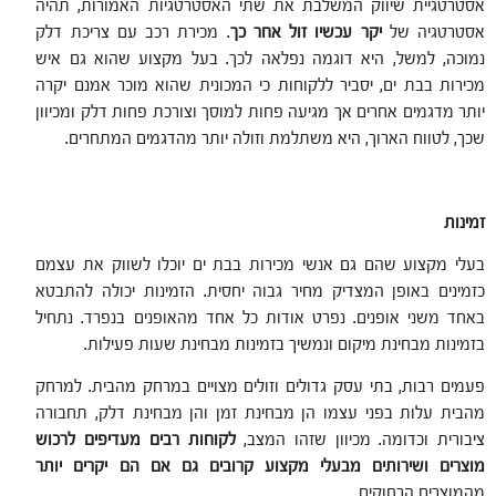
אסטרטגיית שיווק המשלבת את שתי האסטרטגיות האמורות, תהיה
אסטרטגיה של
יקר עכשיו זול אחר כך
. מכירת רכב עם צריכת דלק
נמוכה, למשל, היא דוגמה נפלאה לכך. בעל מקצוע שהוא גם איש
מכירות בבת ים, יסביר ללקוחות כי המכונית שהוא מוכר אמנם יקרה
יותר מדגמים אחרים אך מגיעה פחות למוסך וצורכת פחות דלק ומכיוון
שכך, לטווח הארוך, היא משתלמת וזולה יותר מהדגמים המתחרים.
זמינות
בעלי מקצוע שהם גם אנשי מכירות בבת ים יוכלו לשווק את עצמם
כזמינים באופן המצדיק מחיר גבוה יחסית. הזמינות יכולה להתבטא
באחד משני אופנים. נפרט אודות כל אחד מהאופנים בנפרד. נתחיל
בזמינות מבחינת מיקום ונמשיך בזמינות מבחינת שעות פעילות.
פעמים רבות, בתי עסק גדולים וזולים מצויים במרחק מהבית. למרחק
מהבית עלות בפני עצמו הן מבחינת זמן והן מבחינת דלק, תחבורה
ציבורית וכדומה. מכיוון שזהו המצב,
לקוחות רבים מעדיפים לרכוש
מוצרים ושירותים מבעלי מקצוע קרובים גם אם הם יקרים יותר
מהמוצרים הרחוקים.