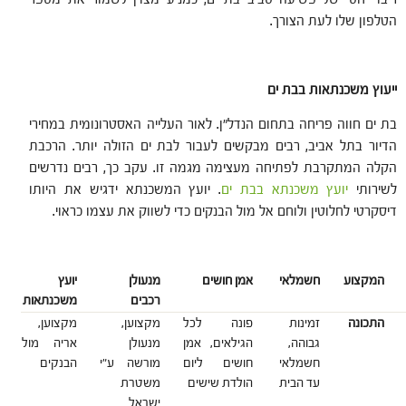
הטלפון שלו לעת הצורך.
ייעוץ משכנתאות בבת ים
בת ים חווה פריחה בתחום הנדל"ן. לאור העלייה האסטרונומית במחירי
הדיור בתל אביב, רבים מבקשים לעבור לבת ים הזולה יותר. הרכבת
הקלה המתקרבת לפתיחה מעצימה מגמה זו. עקב כך, רבים נדרשים
לשירותי
יועץ משכנתא בבת ים
. יועץ המשכנתא ידגיש את היותו
דיסקרטי לחלוטין ולוחם אל מול הבנקים כדי לשווק את עצמו כראוי.
המקצוע
חשמלאי
אמן חושים
מנעולן
יועץ
רכבים
משכנתאות
התכונה
זמינות
פונה לכל
מקצוען,
מקצוען,
גבוהה,
הגילאים, אמן
מנעולן
אריה מול
חשמלאי
חושים ליום
מורשה ע"י
הבנקים
עד הבית
הולדת שישים
משטרת
ישראל