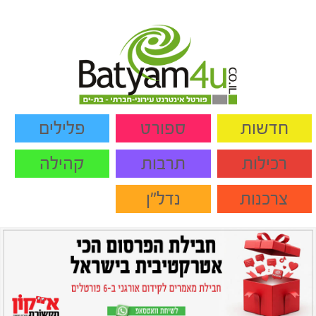
חדשות
ספורט
פלילים
רכילות
תרבות
קהילה
צרכנות
נדל"ן