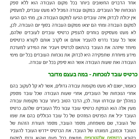
אחד הדברים החשובים ביותר בכל מקום העבודה הוא ללא ספק
הנוכחות של העובדים. במקום עבודה המכיל לא מעט עובדים, למעסיק
אין יכולת לבדוק איזה עובדים הגיעו למקום העבודה וכן, מתי הם הגיעו
למקום העבודה ומתי הם יצאו ממקום העבודה בסוף יום העבודה. לכן,
לא מעט מעסיקים בוחרים להנפיק כרטיסי עובדים לעובדים שלהם,
אשר כל עובד נדרש להעביר אותם או לקרב אותם לקורא כרטיסים
מיוחד שיזהה את העובד בהתאם לכרטיס ויעביר את המידע למערכת
מידע מיוחדת שתפקידה היא לבדוק את נוכחות העובדים בכל יום מימי
העבודה ואת שעות העבודה אשר הוא סיפק בכל יום עבודה.
כרטיס עובד לנוכחות – במה בעצם מדובר
כאמור, ישנם לא מעט מקומות עבודה גדולים, אשר לא קל לעקוב בהם
אחרי הנוכחות של העובדים, אחרי שעות העבודה שכל עובד מספק
במהלך יום עבודתו ועוד. לכן, הדבר הטוב ביותר עבור מקומות עבודה
מעין אלה הוא הנפקת כרטיסי עובד עבור כלל העובדים שלהם. כרטיס
העובד יכיל את הפרטים המזהים של כל עובד הכוללים בהם את שמו
של העובד, שם משפחתו, מספר העובד, מספר תעודת הזהות של
העובד וכמובן, תמונתו של העובד. את הכרטיס יידרש העובד להעביר
בקורא
כרטיסים אלקטרוניים
מתאים בכל פעם שהוא נכנס למקום