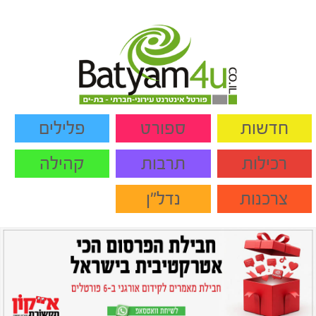
חדשות
ספורט
פלילים
רכילות
תרבות
קהילה
צרכנות
נדל"ן