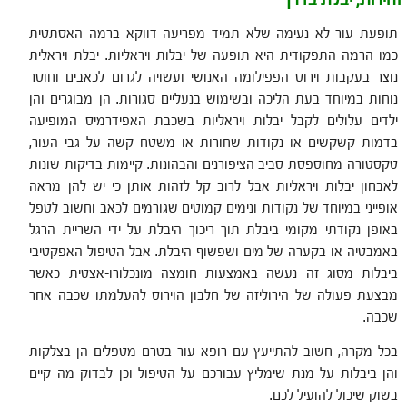
זהירות, יבלת בדרך
תופעת עור לא נעימה שלא תמיד מפריעה דווקא ברמה האסתטית
כמו הרמה התפקודית היא תופעה של יבלות ויראליות. יבלת ויראלית
נוצר בעקבות וירוס הפפילומה האנושי ועשויה לגרום לכאבים וחוסר
נוחות במיוחד בעת הליכה ובשימוש בנעליים סגורות. הן מבוגרים והן
ילדים עלולים לקבל יבלות ויראליות בשכבת האפידרמיס המופיעה
בדמות קשקשים או נקודות שחורות או משטח קשה על גבי העור,
טקסטורה מחוספסת סביב הציפורנים והבהונות. קיימות בדיקות שונות
לאבחון יבלות ויראליות אבל לרוב קל לזהות אותן כי יש להן מראה
אופייני במיוחד של נקודות ונימים קמוטים שגורמים לכאב וחשוב לטפל
באופן נקודתי מקומי ביבלת תוך ריכוך היבלת על ידי השריית הרגל
באמבטיה או בקערה של מים ושפשוף היבלת. אבל הטיפול האפקטיבי
ביבלות מסוג זה נעשה באמצעות חומצה מונכלורו-אצטית כאשר
מבצעת פעולה של הירוליזה של חלבון הוירוס להעלמתו שכבה אחר
שכבה.
בכל מקרה, חשוב להתייעץ עם רופא עור בטרם מטפלים הן בצלקות
והן ביבלות על מנת שימליץ עבורכם על הטיפול וכן לבדוק מה קיים
בשוק שיכול להועיל לכם.