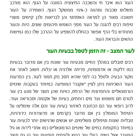
העור הוא איבר חי והשכבה החיצונית המגנה על הגוף. הוא מורכב
משלוש שכבות ומהווה כ-15% ממשקל הגוף. השמירה על העור
חשובה מאוד הן למראה האסתטי והן לבריאות ולכן קיימים מוצרי
טיפוח רבים להגנה על העור מפני השמש וזיהומים שונים. היות והעור
מתחדש בלי הרף אפשר בהחלט להשפיע על ההרכב שלו כמו גמישות
התאים והבראת העור.
לעור המצב – זה הזמן לטפל בבעיות העור
רבים סובלים במהלך החיים מבעיות עור שונות בין אם מדובר בבעיות
כמו דלקות או אדמומיות, פריחה אלרגית או יבלות. חשוב לאתר את
מקור הבעיה ולטפל בה לפני שהיא תסב נזק חמור לעור. בין הפרעות
העור השכיחות ניתן לציין "אקנה" המופיעה במיוחד בעקבות שינויים
הורמונאליים והתפרצות של הרפס, כוויות שהן תוצר של מגע בין עור
לגורם חם משמש ועד מים רותחים, בעיות של אקזמה וסבוריאה ועוד.
לרוב רופאי עור הם הכתובת לאיתור בעיות עור והם אלה שימליצו על
הטיפול המומלץ בין אם מדובר בקרמים או פרוצדורות כירורגיות,
טבליות שונות וטיפולים משלימים. יש אנשים שרגישים יותר לבעיות עור
במיוחד בתקופות בחיים של שינויים הורמונאליים כמו אחרי לידות או גיל
המעבר אצל נשים, בעלי עור רגיש ולעיתים תופעות עור הן גם תוצר