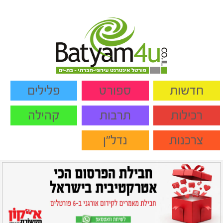
חדשות
ספורט
פלילים
רכילות
תרבות
קהילה
צרכנות
נדל"ן