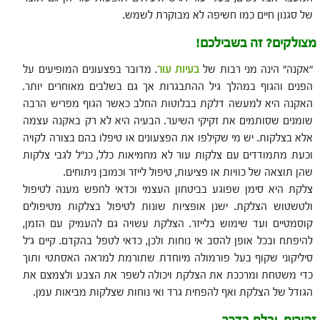
של סגנון חיים כמו חשיפה לא מבוקרת לשמש.
מצולקים? זה בשבילכם!
"אקנה" הינה מני רבות של
בעיות עור
. מדובר בפצעונים המופיעים על
הפנים והגוף במהלך גיל ההתבגרות אך גם בשלבים מאוחרים יותר.
האקנה היא למעשה דלקת בבלוטות החלב כאשר הגוף מפריש הרבה
שומנים שסותמים את זקיקי השיער. הבעיה היא לא רק באקנה עצמה
אלא בצלקות. יש מי שקילפו את הפצעונים או טיפלו בהם בצורה לקויה
וכעת מתמודדים עם צלקות עור לא מחמיאות כלל, כנ"ל לגבי צלקות
שהן תוצאה של כוויות או פציעות, טיפול לייזר וכמובן ניתוחים.
צלקת היא סימן שפוגע בביטחון העצמי וכדאי לחפש מענה לטיפול
ולטשטוש הצלקת. ישנן אופציות שונות לטיפול בצלקות מטיפולים
קוסמטיים ועד שימוש בלייזר. הצלקת עשויה גם להעמיק עם הזמן,
להיפתח ובכל אופן להסב אי נוחות ולכן, כדאי לטפל בהקדם. קיים ג'ל
סיליקוני שקוף בעל פורמולה מיוחדת שתורמת למראה האסתטי ותוך
כדי משטחת ומרככת את הצלקת ויכולה לשפר את הצבע ולצמצם את
הגודל של הצלקת ואף להפחית גרד ואי נוחות שצלקות מביאות עמן.