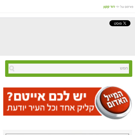
פורסם על ידי
דוד קקון