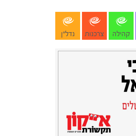
קהילה
צרכנות
נדל"ן