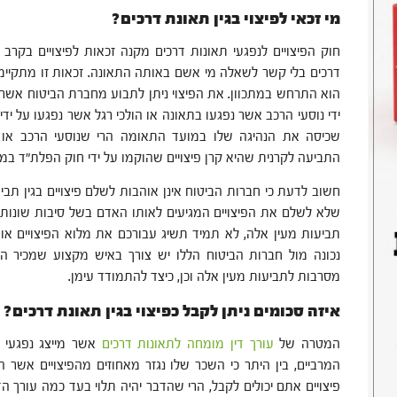
מי זכאי לפיצוי בגין תאונת דרכים?
חוק הפיצויים לנפגעי תאונות דרכים מקנה זכאות לפיצויים בקרב
דרכים בלי קשר לשאלה מי אשם באותה התאונה. זכאות זו מתקיימ
הוא התרחש במתכוון. את הפיצוי ניתן לתבוע מחברת הביטוח אשר
ידי נוסעי הרכב אשר נפגעו בתאונה או הולכי רגל אשר נפגעו על ידי
שכיסה את הנהיגה שלו במועד התאומה הרי שנוסעי הרכב או ה
התביעה לקרנית שהיא קרן פיצויים שהוקמו על ידי חוק הפלת"ד במי
חשוב לדעת כי חברות הביטוח אינן אוהבות לשלם פיצויים בגין תב
שלא לשלם את הפיצויים המגיעים לאותו האדם בשל סיבות שונות. 
תביעות מעין אלה, לא תמיד תשיג עבורכם את מלוא הפיצויים או פ
נכונה מול חברות הביטוח הללו יש צורך באיש מקצוע שמכיר הי
מסרבות לתביעות מעין אלה וכן, כיצד להתמודד עימן.
איזה סכומים ניתן לקבל כפיצוי בגין תאונת דרכים?
המטרה של
עורך דין מומחה לתאונות דרכים
אשר מייצג נפגעי 
המרביים, בין היתר כי השכר שלו נגזר מאחוזים מהפיצויים אשר 
פיצויים אתם יכולים לקבל, הרי שהדבר יהיה תלוי בעד כמה עורך ה