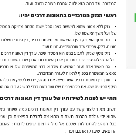
המדובר, עד כמה הוא ילווה אתכם בצורה נכונה ועוד.
ראשי הנזק המרכזיים בתאונות דרכים יהיו:
נזק ללא ממוני שהוא למעשה כאב וסבל. ישנה נוסחה מדויקת המבוס
שלו ועל משך האשפוז שלו.
נזק נוסף הוא נזק בגין ההוצאות על תאונות דרכים, בין היתר: תשלום 
מוניות, דלק, אביזרי עזר אורתופדיים, חניות ועוד.
נזק נוסף שניתן לתבוע בגינו הוא הפסדי שכר. עורך דין תאונות דרכים
בכל הנוגע להפסדי שכר בעבר וכן אבדן השתכרות ואבדן שכר השתכרות בע
גם כאשר אדם נעזר באמצעות שכר או בבני המשפחה שלו או חבריו, 
מאמצי המשפחה בכפוף לראיות לעזרה המדוברת.
עורך דין תאונות דרכים אשר מייצג את הנפגע, יידרש לספק את כל הר
היקף הפגיעה שלו, את כל הצרכים שלו ועוד וזאת בכדי להשיג עבורו את הפי
מתי יש לפנות לשירותיו של עורך דין תאונות דרכים
חשוב מאוד ליצור קשר עם עורך דין תאונות דרכים כמה שיותר ס
שהוא יסייע לכם בהכנת תשתית מתאימה לקבלת הפיצויים וכן יענ
בכל הנוגע להתנהלות שלכם אל מול גורמים שונים לרבות: האמב
הרופאים שיבדקו אתכם ועוד.