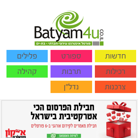
חדשות
ספורט
פלילים
רכילות
תרבות
קהילה
צרכנות
נדל"ן