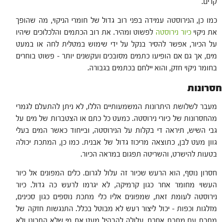
קרים.
כמו כן, הנירוסטה עמידה בפני רוב גדול של חומרי הניקוי, מה שהופך
את ניקוי
כיור נירוסטה
לפשוט ומהיר. את רוב הכתמים והלכלוכים שיהיו
על הכיור, אפשר להסיר בנקל על ידי שימוש במטלית לחה או במעט
מים, אך גם אם הופיעו כתמים מסובכים ועקשנים יותר – פשוט בוחרים
בחומר ניקוי חזק, והוא יילחם בכתמים בגבורה.
חסרונות
מעבר לשלושת היתרונות המשמעותיים הללו, לא ניתן להתעלם לגמרי
מהחסרונות של כיורי נירוסטה. כמעט כל כתם או הצטברות של מים על
גבי השיש, תיראה די בקלות על הנירוסטה, ובייחוד כאשר המים בעלי
גוון מעט לבן, כתוצאה מריכוז גדול של אבנית. כמו כן, המתכת יכולה
בטעות להישרט, והשריטה תפגום במראה הכיור.
חסרון נוסף, הוא הרעש שכיור זה עלול לגרום. כלים המפונים אל כיור
העשוי מחומר אחר כגון קרמיקה, לא יגרמו לרעש כה גדול. כיור
נירוסטה לעומת זאת, שמפונים אליו כלי מתכת נוספים כגון סכינים,
מזלגות וכפות – יכול ליצור רעש לא מבוטל בכלל. התנגשות חזקה של
מתכת עם מתכת אחרת, עלולה להבהיל מעט את מי שלא התכונן ולא