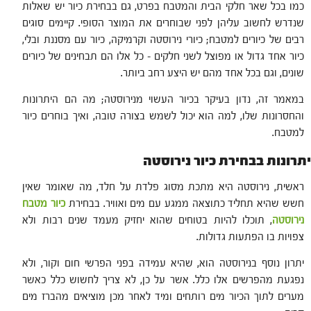
כמו בכל שאר חלקי הבית והמטבח בפרט, גם בבחירת כיור יש שאלות
שנדרש לחשוב עליהן לפני שבוחרים את המוצר הסופי. קיימים סוגים
רבים של כיורים למטבח; כיורי נירוסטה וקרמיקה, כיור עם מסננת ובלי,
כיור אחד גדול או מפוצל לשני חלקים – כל אלו הם תבחינים של כיורים
שונים, וגם בכל אחד מהם יש היצע רחב ביותר.
במאמר זה, נדון בעיקר בכיור העשוי מנירוסטה; מה הם היתרונות
והחסרונות שלו, למה הוא יכול לשמש בצורה טובה, ואיך בוחרים כיור
למטבח.
יתרונות בבחירת כיור נירוסטה
ראשית, נירוסטה היא מתכת מסוג פלדת על חלד, מה שאומר שאין
חשש שהיא תחליד כתוצאה ממגע עם מים ואוויר. בבחירת
כיור מטבח
נירוסטה
, תוכלו להיות בטוחים שהוא יחזיק מעמד שנים רבות ולא
צפויות בו הפתעות גדולות.
יתרון נוסף בנירוסטה הוא, שהיא עמידה בפני הפרשי חום וקור, ולא
נפגעת מהפרשים אלו כלל. אשר על כן, לא צריך לחשוש כלל כאשר
מערים לתוך הכיור מים רותחים ומיד לאחר מכן מוציאים מהברז מים