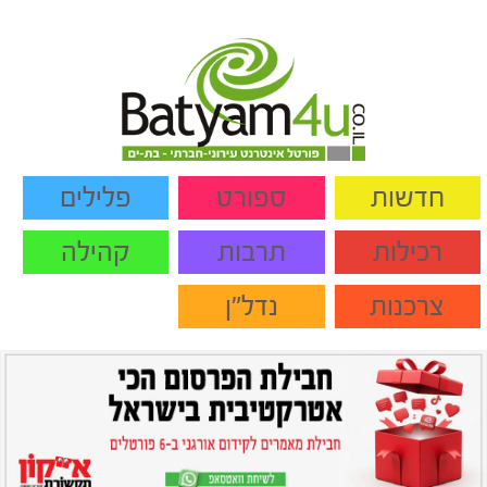
חדשות
ספורט
פלילים
רכילות
תרבות
קהילה
צרכנות
נדל"ן