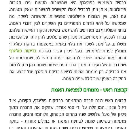
בבסיס השימוש בפוליגרף היא שתשובות מטעות יניבו תגובות
פיזיולוגיות, אותן ניתן להבדיל מאלו הקשורים לתשובות שאינן מטעות.
עם זאת, אין תגובות פיזיולוגיות ספציפיות הקשורות לשקר, מה
שמקשה על זיהוי גורמים המפרידים בין השקרים לבין דוברי האמת.
בוחני הפוליגרף גם מעדיפים להשתמש בשיטת הניקוד האישית שלהם,
בניגוד לטכניקות ממוחשבות, מכיוון שהם עלולים להגן יותר על הערכות
משלהם. על מנת לשפר את גילוי באמת באמצעות בדיקת פוליגרף
מומלץ לפנות למומחים, בעלי ניסיון עשיר בעריכת
בדיקות פוליגרף
ובחקר אחר האמת. שיוכלו לתת את דעתם המושכלת, שמבוססת על
שנים רבות של חקירות ומתוך הכרות עם שיטות שונות בהן ניתן לרמות
את הבדיקה. רק מומחה אמיתי לביצוע בדיקת פוליגרף יוכל לבצע את
החקירה באופן שיוביל לחשיפת האמת.
קבוצת ראש – מומחים למציאת האמת
קבוצת ראש הינה חברה המתמחה בבדיקות פוליגרף, חקירות, ציוד
ריגול ומיגון, המנוהלת על ידי סמי אזרזר, שהקים את החברה מתוך
ניסיון של מעל שלושים שנה בתחום הביטחון, הלוחמה והביון. החברה
מתמחה בשיטות שונות לבחינת האמת או במילים אחרות – בחקר
האמת, באמצעות שימוש בכלים שונים מתחום החקירות והביון. בין