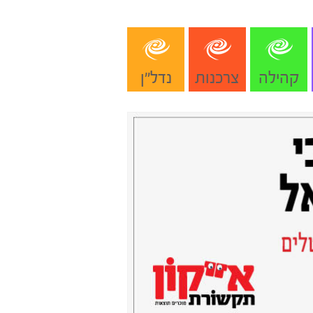
קהילה
צרכנות
נדל"ן