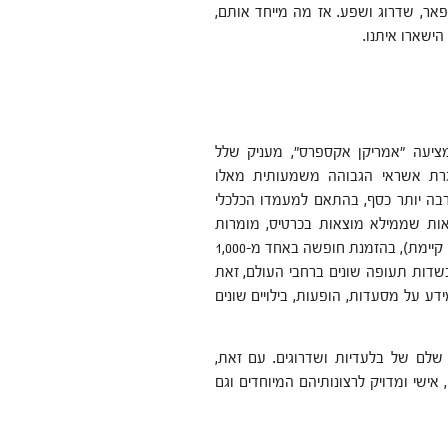
פאר, שדרוג ושפע. אז מה מייחד אותם,
ישארו איתנו.
ציעה "אמריקן אקספרס", מעניק שלל
סגרת אשראי הגבוהה משמעותית מאלו
בה יותר כסף, בהתאם למעמדו הכלכלי
אות שממילא מוצאות בכרטיס, מומרות
להטבות שוות בקניות, ברכישת כרטיסי טיסה לחו"ל (או שדרוג טיסה קיימת), בהזמנת חופשה באחד מ-1,000
 בשדות תעופה שונים ברחבי העולם, זאת
ן 24/7, ומעניק ייעוץ, סיוע ומידע על מסעדות, הופעות, בילויים שונים
לם של בלעדיות ושדרוגים. עם זאת,
ישי ומדויק לרצונותיהם המיוחדים וגם