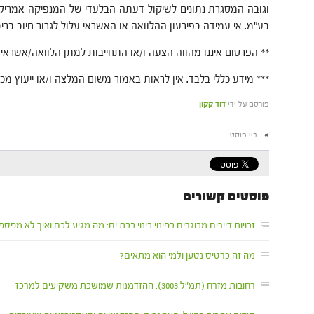
וגובה המסגרת נתונים לשיקול דעתה הבלעדי של המנפיקה אמריק
בע"מ. אי עמידה בפירעון ההלוואה או האשראי עלול לגרור חיוב בריבי
** הפרסום איננו מהווה הצעה ו/או התחייבות למתן הלוואה/אשראי.
*** מידע כללי בלבד. אין לראות באמור משום המלצה ו/או ייעוץ מכל
פורסם על ידי
דוד קקון
#
ביי פוסט
פוסטים קשורים
זכויות דיירים מבוגרים בפינוי בינוי בבת ים: מה מגיע לכם ואיך לא מפספסים ב-2026 (בשיתוף משרד עו"ד 
מה זה כרטיס נטען ולמי הוא מתאים?
רחובות מזרח (תמ"ל 3003): ההזדמנות שמושכת משקיעים למרכז