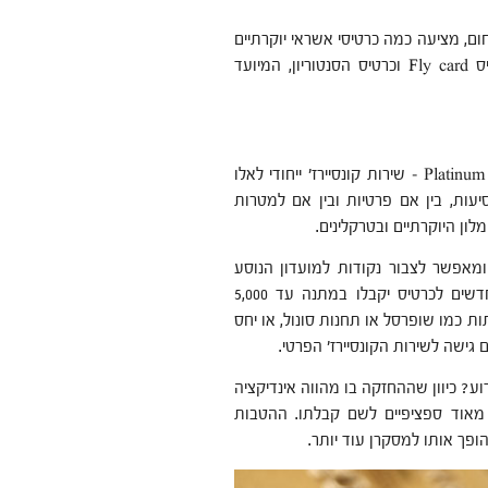
ם, מציעה כמה כרטיסי אשראי יוקרתיים
וביניהם כרטיס הפלטינה הנחשק, אותו כבר ציינו קודם לכן, כרטיס Fly card וכרטיס הסנטוריון, המיועד
כרטיס הפלטינה, כאמור, מאפשר גישה למגוון הטבות כגון Platinum travel – שירות קונסיירז' ייחודי לאלו
24, מסייע בכל סידורי הנסיעות, בין אם פרטיות ובין אם למטרות
ון היוקרתיים ובטרקלינים.
מאפשר לצבור נקודות למועדון הנוסע
המתמיד של החברה, ביחס ההמרה הטוב בישראל. מצטרפים חדשים לכרטיס יקבלו במתנה עד 5,000
 כמו שופרסל או תחנות סונול, או יחס
גישה לשירות הקונסיירז' הפרטי.
וע? כיוון שההחזקה בו מהווה אינדיקציה
 מאוד ספציפיים לשם קבלתו. ההטבות
פך אותו למסקרן עוד יותר.