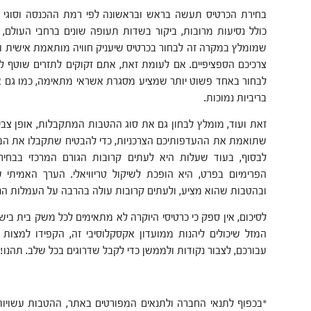
בחירת הכרטיס תעשה בראש ובראשונה לפי רמת ההכנסה וסוגי 
כולל נסיעות מרובות, ביקור בשדות תעופה שונים ברחבי העולם, ל
שמומלץ במקרה זה לבחור בכרטיס שיעניק חוויה מותאמת אישית וי
צרכיכם הספציפיים. אם לעומת זאת, אתם זקוקים לתזרים שוטף לנ
לבחור באחד פשוט יותר שמציע מסגרת אשראי מתאימה, כמו גם א
בריביות נמוכות.
זאת ועוד, מומלץ לבחון גם את סוג ההטבות המתקבלות, אופן צבי
שתואמת את ההעדפותיכם הצרכניות, כדי להבטיח שתקבלו את המ
לבסוף, בעוד שעלות היא לעתים קרובות הגורם המרכזי בבחירת
הפרימיום בפרט, היא הופכת לשיקול טריוויאלי. הערך האמיתי ש
ובהטבות שהוא מציע, ולעתים קרובות עולה בהרבה על העמלות הנומ
לסיכום, אין ספק כי כרטיסי היוקרה לא מתאימים לכל משק בית ביש
המזל שיכולים ליהנות ממועדון אקסקלוסיבי זה, הקפידו למצות 
עבורכם, לצבור נקודות ולממשן כדי לקבל שדרוגים בכל שלב. תהנו!
*בכפוף לתנאי החברה ולתנאים המפורטים באתר, ההטבות עשוי