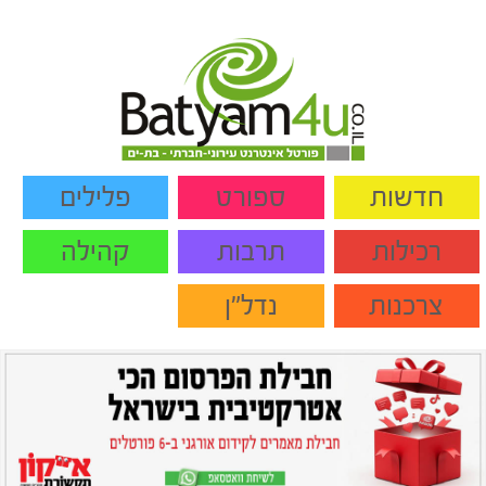
חדשות
ספורט
פלילים
רכילות
תרבות
קהילה
צרכנות
נדל"ן