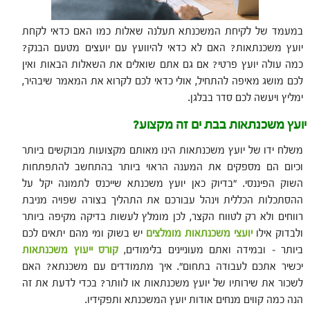
במעמד של לקיחת המשכנתא תעלנה שאלות כמו האם כדאי לקחת
יועץ משכנתאות? האם לא כדאי להיוועץ עם יועצים מטעם הבנק?
כמה עולה יועץ פרטי? אם גם אתם שואלים את השאלות הבאות ואין
לכם מושג מאיפה להתחיל, אולי כדאי לכם לקרוא את המאמר שיבהיר,
ימליץ ויעשה לכם סדר בבלגן.
יועץ משכנתאות בבת ים זה מקצוע?
משלח ידו של יועץ משכנתאות הינו מאותם מקצועות מבוקשים ביותר
וכיום הם מספקים את המענה הראוי ביותר בהתחשב להתפתחות
השוק הפיננסי. "בדיוק כאן יועץ משכנתא שייכנס לתמונה יקל על
ההסתכלות הכללית וינהל עבורכם את התהליך בצורה שפויה מניבת
רווחים ולא רק לטווח הקצר, לכן מומלץ לעשות בדיקה מקיפה ביותר
ולבדוק אילו
יועצי משכנתאות מומלצים
יש בשוק ומי מהם יתאים לכם
ביותר – ובמידה ואתם מעוניינים בלימודים,
קורס ייעוץ משכנתאות
יכשיר אתכם לעבודה בתחום". איך מתמודדים עם משכנתא? האם
לשכור את שירותיו של יועץ משכנתאות או לוותר? בכדי לדעת את זה
הנה כמה קווים מנחים אודות יועץ המשכנתא ותפקידיו.