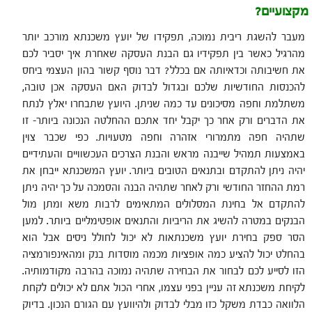
מקצועיים?
מעבר להשגת ריבית נמוכה, תפקידו של יועץ משכנתא מורכב יותר
מהרגיל כאשר בין תפקידיו גם הבנת העסקה שאחרת איך יסביר לכם
את חשיבותה וכדאיותה אם בכלל? דבר נוסף קשור בהון העצמי ביחס
להכנסות החודשיות שלכם ובגדול לבדוק האם העסקה אכן טובה,
משתלמת וחפה מסיכונים עד כמה שניתן. היועץ שתבחרו יאלץ לנתח
את הדברים ורק אחר כך יקבל יחד אתכם ההחלטה הנכונה ביותר- זו
שתהיה חפה מתמרורי אזהרה וחפה מטעויות. כפי שכבר צוין
באמצעות תמהיל שייבנה מראש והבנת הצרכים העכשוויים והעתידיים
יהיה ניתן להתקדם ובתנאים הטובים ביותר. יועץ המשכנתא ייבחן את
רמת ההחזר החודשי ורק לאחר שתהיה הבנה והסמכה על כך יהיה ניתן
להתקדם אל בחינת המסלולים המתאימים לרבות משא ומתן מול
הבנקים במטרה להשיג את הריביות והתנאים אופטימליים ביותר. למען
הסר ספק בחירת יועץ משכנתאות לא יכול לחולל ניסים אבל הוא
בהחלט יכול להציע כמה אופציות מכמה מוסדות בנק ומהאינפורמציה
הזו לסייע לכם לבחור את הבחירה שתהיה נמוכה בהרבה מקודמותיה.
לקיחת משכנתא זה עניין בפני עצמו, אחרי הכול אתם לא יכולים לקחת
הלוואה כבדת משקל כזו מבלי לבדוק ולהיוועץ עם הגורם הנכון. בדיוק