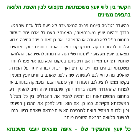
הקשר בין ליווי יועץ משכנתאות מקצועי לבין השגת הלוואה
בתנאים מצוינים
בהיעדר רגולציה קיימת פרצה המאפשרת לא פעם לכל אדם שתפגשו
בדרך "להיות יועץ משכנתאות", האמנם? האם כל אדם יכול לעסוק
בתחום הנ"ל ללא תעודה או הסמכה? אם כן זאת בעיקר הסיבה מדוע
עליכם לבצע בדיקה מדוקדקת כאשר אתם בוחרים יועץ מתאים.
מצאתם יועץ מקצועי? "תתחדשו" הנה הזדמנות להשיג את ההלוואה
שתמיד רציתם מאידך אם חיפשתם במקום הלא נכון אזי צפו להחזרי
משכנתא גבוהים מהרגיל, מדדים ואף ריבית גבוהה יותר על המידה.
שואלים מה כדאי לכם לעשות? שניה לפני שאתם בוחרים יועץ מוסמך
בקשו ממנו להציג לכם תעודת יועץ פיננסי והבנה מעמיקה בתחום. אז
למרות שההגדרה איננה ברורה יועץ שתבחרו יהיה חייב להפגין ידע
בתחום המשכנתאות ובו זמנית להכיר את ההבדלים בין כל מסלולי
המשכנתא הקיימים. כמו כן, אם הוא יודע לתכנן את התכנון הפיננסי
נכון ולבנות תמהיל תואם לצורכיכם האישיים כנראה שאתם בכיוון הנכון
להשגת הלוואה בתנאים הטובים ביותר.
כל יועץ והתפקיד שלו – איפה מוצאים יועצי משכנתא