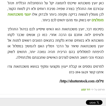
כאן יועץ משכנתא שייכנס לתמונה יקל על ההסתכלות הכללית וינהל
עבורכם את התהליך בצורה שפויה מניבת רווחים ולא רק לטווח הקצר,
לכן מומלץ לעשות בדיקה מקיפה ביותר ולבדוק אילו
יועצי משכנתאות
מומלצים
יש בשוק ומי מהם יתאים לכם ביותר.
בסיכומו דבר, יועץ משכנתאות הוא האיש שיסייע לכם בניהול התהליך
ולעיתים ילווה אתכם גם הרבה אחרי. כמו כן אנשים שכבר לקחו
משכנתא ולא בטוחים שהיא נלקחה בתנאים הטובים רשאים לפנות אל
יועץ משכנתאות שיאיר על הדבר וימליץ האם להמשיך במסלול או
להיפתח למסלולים בהם הריבית תהיה נמוכה יותר, תתאים לשוק
הנוכחי והכי חשוב תתאים לצרכים האישיים שתכננתם מלכתחילה.
לפרטים נוספים או קבלת ייעוץ מקצועי ומקיף בנושא משכנתאות צרו
איתנו קשר 072-394-5629
צילום: http://shutterstock.com/
פורסם על ידי
דוד קקון