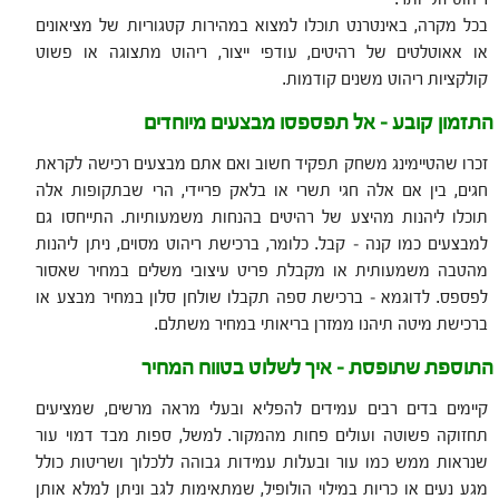
בכל מקרה, באינטרנט תוכלו למצוא במהירות קטגוריות של מציאונים
או אאוטלטים של רהיטים, עודפי ייצור, ריהוט מתצוגה או פשוט
קולקציות ריהוט משנים קודמות.
התזמון קובע – אל תפספסו מבצעים מיוחדים
זכרו שהטיימינג משחק תפקיד חשוב ואם אתם מבצעים רכישה לקראת
חגים, בין אם אלה חגי תשרי או בלאק פריידי, הרי שבתקופות אלה
תוכלו ליהנות מהיצע של רהיטים בהנחות משמעותיות. התייחסו גם
למבצעים כמו קנה – קבל. כלומר, ברכישת ריהוט מסוים, ניתן ליהנות
מהטבה משמעותית או מקבלת פריט עיצובי משלים במחיר שאסור
לפספס. לדוגמא – ברכישת ספה תקבלו שולחן סלון במחיר מבצע או
ברכישת מיטה תיהנו ממזרן בריאותי במחיר משתלם.
התוספת שתופסת – איך לשלוט בטווח המחיר
קיימים בדים רבים עמידים להפליא ובעלי מראה מרשים, שמציעים
תחזוקה פשוטה ועולים פחות מהמקור. למשל, ספות מבד דמוי עור
שנראות ממש כמו עור ובעלות עמידות גבוהה ללכלוך ושריטות כולל
מגע נעים או כריות במילוי הולופיל, שמתאימות לגב וניתן למלא אותן