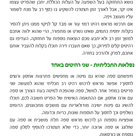
נושא התחזוקה בעל השפעה על העלות הכוללת. יתכן שהפריט עצמו
אינו יקר, אבל לאורך זמן תצטרכו להשקיע בו כסף רב על מנת לשמור
עליו מעוצב ויפה.
אם תרכשו מראש רהיט דמוי עור או מבד קל לניקוי ממנו ניתן להסיר
בקלות יחסית כתמים, שאינו נשרט או מתפורר, הרי שהוא ילווה אתכם
למשך זמן רב ולא יתבע מכם הוצאות נוספות על תחזוקה. העדיפו גם
רהיטים קלים לפירוק, כך שאם תעברו דירה תוכלו בקלות להעביר אותם
אתכם, לפרק ולהרכיב בחזרה.
נפלאות התכליתיות – שני רהיטים באחד
חיפשתם ספה שהיא גם מיטה או מחפשים פתרונות אחסון ורוצים
לחסוך? אפשר מראש לרכוש רהיט רב תכליתי שהוא למעשה שני
פריטים במחיר אחד. למשל, ספה שהופכת למיטה בעת הצורך או ספה
עם ארגז אחסון. אם ההתאמה האישית של הפריט חשובה לכם, תוכלו
להשיג גם פינות ישיבה מודולאריות עם מושבים מתכווננים, הדומים
נשלפים וכך לחסוך על תוספות שונות, כריות וכדומה.
אופציות נוספות הן לרכוש מראש ספה תלת מושבית או ספה עם
שזלונג או ספה ארוכה יותר, כדי שלא תצטרכו להוסיף לסלון ספה
נוספת או כורסאות.