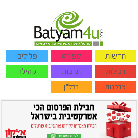
חדשות
ספורט
פלילים
רכילות
תרבות
קהילה
צרכנות
נדל"ן