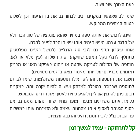
בעת הצורך שוב ושוב.
שימו לב שאפשר במקרים רבים לבחור גם את בד הריפוד וכך לשלוט
בטווח המחירים המבוקש.
דהיינו: לרכוש את אותה ספה במחיר שהוא פונקציה של סוג הבד ולא
של הדגם עצמו. העיצוב יהיה אותו עיצוב והבד לפי יכולתכם.
אותו עיקרון תקף גם לגבי סוג הרגליים (למשל רגליים מפלסטיק
כתחליף לרגלי ניקל המונע שחיקה) וסוג השלדה (עץ מלא או לא),
תוספת של מסילות לטריקה שקטה או ריהוט באפקט מאט או מבריק
(מזנונים מבריקים יעלו יותר מגימור מאט בדגמים מסוימים).
חשבו את התוספות והחליטו אילו תוספות משתלמות. שימו לב גם
לתוספת שכרוכה בהובלה למרחק ועשויה להיות יקרה יותר. במקרים
רבים, ניתן להזמין און ליין ולהגיע פיזית לאסוף את הרהיט המבוקש.
כלומר, אתם משריינים מבעוד מועד מחיר שווה ונהנים ממנו גם אם
בסוף הגעתם לאסוף אותו מהחנות עצמה ולא הזמנתם אותו במשלוח
עד הבית. כנ"ל לגבי הזמנת רהיט והרכבה עצמית.
קל לתחזוקה – עמיד למשך זמן