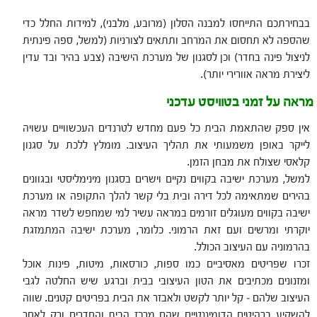
בבחירתכם התייחסו למבנה הסלון (מרובע, מלבני), למידות החלל כדי
שהספה לא תחסום את המרחב ותתאים לצורניות (למשל, ספה פינתית
לניצול פינה בחדר) וכן לסגנון של מערכת הישיבה (צבע בהיר ובד עדין
ליצירת מראה אוורירי יותר).
מראה על זמני בטוויסט עדכני
אין ספק שהתאמת הבית כל פעם מחדש לטרנדים העכשוויים עשויה
לייקר באופן משמעותי את תהליך העיצוב. מומלץ ללכת על סגנון
קלאסי שצולח את מבחן הזמן.
למשל, מערכת ישיבה בקווים נקיים וישרים בסגנון מינימליסטי ובגוונים
בהירים שמתאימה לכל דירה ובית בלי קשר להלך התקופה או מערכת
ישיבה בקווים מעוגלים זורמים במראה עשיר למי שמחפש לשדר מראה
יוקרתי ומרשים ועם זאת הרמוני. כלומר, מערכת ישיבה המתמזגת
בהרמוניה עם העיצוב הכולל.
זכרו שפריטים מאסיביים כמו ספות, כורסאות, מיטות, פינות אוכל
ומזנונים מכתיבים את הטון העיצובי בבית וברגע שיש החלטה לגבי
העיצוב שלהם – קל יותר לקשט ולאבזר את הבית בפריטים קטנים. שווה
להשקיע ברהיטים הדומיננטיים שהם מרכז הבית והחדרים ורק לאחר