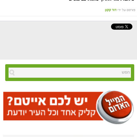
פורסם על ידי
דוד קקון