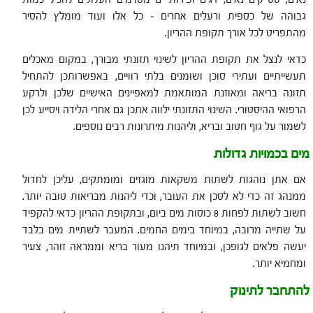
גבוהה של כספית ורעלים אחרים – כל אלו ועוד מומלץ להסיר
מהתפריט לכל אורך תקופת ההריון.
כדאי לנצל את תקופת ההריון לשינוי תזונתי מבורך, במקום מאכלים
תעשייתיים ועתירי סוכן ושומנים בלתי רוויים, באפשרותכן להתחיל
תזונה בריאה ומאוזנת המותאמת למאפיינים האישיים שלכן ולרקע
הרפואי ההיסטורי. השינוי התזונתי ילווה אתכן גם אחרי הלידה ויסייע לכן
לשמור על גוף חטוב ובריא, וליהנות מיתרונות רבים נוספים.
מים בכמויות גדולות
אם אתן נוהגות לשתות משקאות מוגזים ומומתקים, עליכן לחדול
ממנהג זה כדי לא לסכן את העובר, וכדי ליהנות מבריאות טובה יותר.
חשוב לשתות לפחות 8 כוסות מים ביום, ובתקופת ההריון כדאי להקפיד
על שתייה מרובה, במיוחד בימים החמים. המעבר לשתיית מים בלבד
יעשה פלאים לגופכן, ובמיוחד תיהנו מעור בריא וממראה זוהר, צעיר
ומחמיא יותר.
להתחבר לתינוק