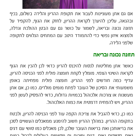
אם גם אתן מעוניינות לעבור את תקופת ההריון והלידה בשלום, בכיף
ובהנאה, עליכן להיערך לקראת ההריון, לחזק את הגוף, להקפיד על
תזונה נכונה ובריאה, לשמור על כושר גם עם הבטן ההולכת וגדלה,
ולמצוא איזון נפשי כדי להתמודד היטב עם המתחים הנלווים לתקופה
שלפני הלידה.
תזונה נכונה ובריאה
כאשר אתן מחליטות לנסות להיכנס להריון כדאי לכן להכין את הגוף
לקראת השינוי הצפוי. מומלץ לקחת חומצה פולית לפני הכניסה להריון,
עדיף כמה חודשים לפני ההריון. חומצה פולית מפחיתה באופן
משמעותי את הסיכון של העובר לפתח מומים מולדים. כמו כן, אם אתן
מעשנות או צורכות אלכוהול בכמויות גדולות, כדאי להפסיק לעשן לפני
ההריון, ויש להפחית דרמטית את כמות האלכוהול.
כמו כן, כדאי להגביל את צריכת הקפה עוד לפני הכניסה להריון, ולבטח
בתקופה ההריון. במהלך ההריון חשוב להימנע ממאכלים העשויים לסכן
את בריאותכן ואת בריאות העובר שלכן, לכן מאכלים כמו סושי עם דגים
נאים, סטייקים נאים, דגים ופירות ים מסוימים העלולים להכיל כמות