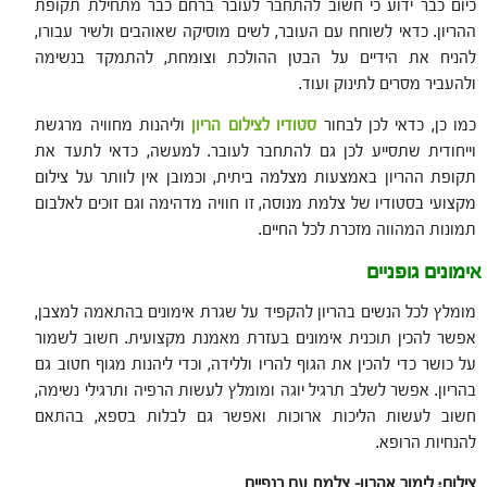
כיום כבר ידוע כי חשוב להתחבר לעובר ברחם כבר מתחילת תקופת
ההריון. כדאי לשוחח עם העובר, לשים מוסיקה שאוהבים ולשיר עבורו,
להניח את הידיים על הבטן ההולכת וצומחת, להתמקד בנשימה
ולהעביר מסרים לתינוק ועוד.
כמו כן, כדאי לכן לבחור
סטודיו
לצילום
הריון
וליהנות מחוויה מרגשת
וייחודית שתסייע לכן גם להתחבר לעובר. למעשה, כדאי לתעד את
תקופת ההריון באמצעות מצלמה ביתית, וכמובן אין לוותר על צילום
מקצועי בסטודיו של צלמת מנוסה, זו חוויה מדהימה וגם זוכים לאלבום
תמונות המהווה מזכרת לכל החיים.
אימונים גופניים
מומלץ לכל הנשים בהריון להקפיד על שגרת אימונים בהתאמה למצבן,
אפשר להכין תוכנית אימונים בעזרת מאמנת מקצועית. חשוב לשמור
על כושר כדי להכין את הגוף להריו וללידה, וכדי ליהנות מגוף חטוב גם
בהריון. אפשר לשלב תרגיל יוגה ומומלץ לעשות הרפיה ותרגילי נשימה,
חשוב לעשות הליכות ארוכות ואפשר גם לבלות בספא, בהתאם
להנחיות הרופא.
צילום: לימור אהרון- צלמת עם כנפיים