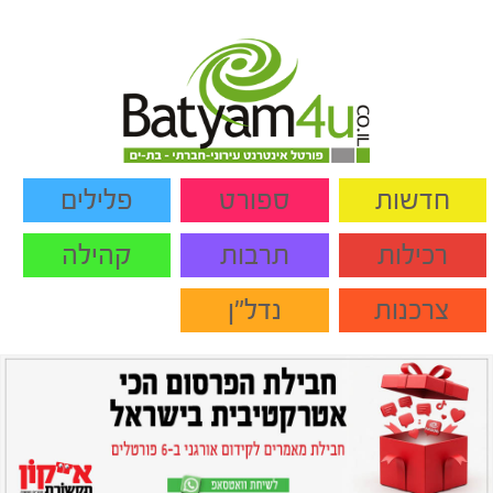
חדשות
ספורט
פלילים
רכילות
תרבות
קהילה
צרכנות
נדל"ן