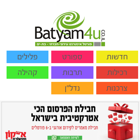
חדשות
ספורט
פלילים
רכילות
תרבות
קהילה
צרכנות
נדל"ן