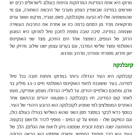
מרוקו היא אחת המדינות המרתקות והיפות בעולם. לישראלים רבים יש
שורשים במדינה שבשפיץ הצפון מערבי של היבשת השחורה, וגם מי
שהמשפחה שלו לא הגיעה מקזבלנקה, פאס, טנג'יר, מרקש ושאר ערים
מרוקאיות מכיר מן הסתם ברמה כזו או אחרת את התרבות העשירה
שצמחה במדינה. סיבה טובה נוספת לתכנן טיול למרוקו היא המגוון
הרחב של הנופים, כשמצד אחד הים התיכון, מצד שני האוקיינוס
האטלנטי ומצד שלישי המדבר, וגם בערים עצמן ישנו שילוב מדויק של
ישן וחדש, מסורתי ומודרני, מרהיב ומרגש.
קזבלנקה
קזבלנקה היא העיר הגדולה ביותר במרוקו ותחנת חובה בכל טיול
למדינה. בעיר ששוכנת לחופי האוקיינוס האטלנטי חיים כ-3.5 מיליון בני
אדם, ומתוכם כאלפיים יהודים. עד לעלייה הגדולה מצפון אפריקה, מעט
לאחר קום המדינה, חיו בקזבלנקה כ-100,000 יהודים ובהתאם אחד
האתרים המומלצים למי שמגיע לקזבלנקה הוא הרובע היהודי של העיר.
בנוסף כדאי לבקר במסגד חסן השני שהוא השלישי בגודלו בעולם כולו,
וגם המיקום שלו – ממש על קו המים – מוסיף להדר ולרושם (בקומה
התחתונה ישנה רצפת זכוכית שממנה ניתן לראות את הגלים). הלב של
העיר הוא כיכר מוחמד החמישי, ופארק איססקו הוא הריאה הירוקה