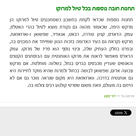
תחנות חובה נוספות בכל טיול למרוקו
תחנות נוספות שכדאי לקחת בחשבון כשמתכננים טיול למרוקו הן
מרקש היפה, שכאמור מהווה גם נקודת מוצא לטיול בהרי האטלס,
עמק הדאדס, קניון טודרה, רבאט, אגאדיר, שפשואן ו-וארזאזאת.
מרקש נקראת גם העיר האדומה בזכות הגוון שמייחד את המבנים בה,
ובפרט בחלק העתיק שלה, וכינוי נוסף הוא פריז של מרוקו. עמק
הדאדס מאפשר לראות את מרוקו האותנטית עם הבוסתנים הקטנים
והאנשים שעדיין מכבסים בגדים בנחל, בשלווה מוחלטת. אם מרקש
צבועה אדום, שפשואן לבושה בכחול ולמרות שהיא מוקד לתיירות היא
גם אותנטית בדרכה. ווארזאזאת היא מקום שנראה מוכר גם אם לא
הייתם בה מעולם, וזאת משום שסרטי קולנוע רבים צולמו בה.
פורסם על ידי
דוד קקון