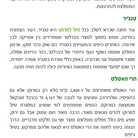
המומלצת להתרגעות.
טנג'יר
עוד תחנה שכדאי לשלב בכל
טיול למרוקו
היא טנג'יר, העיר הצפונית
במדינה, ממש בסמוך למצרי גיברלטר שמפרידים בין אפריקה לבין
אירופה. האתרים היפים והמעניינים בטנג'יר הם שוק גרנד סוקו, ארמון
הסולטן שממנו נשקף הנוף הייחודי של גיברלטר, כפר הדייגים אסילה,
מסגד איסמעיל וגני מנדוביה. באופן כללי שוררת בטנג'יר אווירה ייחודית,
כך שגם "סתם" שוטטות בסמטאות הציוריות יכולה להיות חוויה מהנה.
הרי האטלס
הרי האטלס משתרעים על כ-2,400 ק"מ (ולא רק במרוקו אלא גם
בתוניסיה ואלג'יריה), ומגיעים עד לגובה של 4,167 מ' (בג'בל טובקאל
שנמצאת במרוקו). הנופים שממתינים למי שמגיע במסגרת טיול
למרוקו להרים מגוונים מאוד: הרבה מאוד חום עמוק אבל גם ירוק,
שפע מים כולל מפלים מופלאים ומצד שני גם חלקים מדבריים. הדרך
הנוחה ביותר לחוות את הרי האטלס היא לצאת אליהם ממרקש, בטיול
ג'יפים