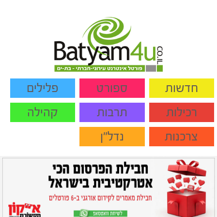
חדשות
ספורט
פלילים
רכילות
תרבות
קהילה
צרכנות
נדל"ן