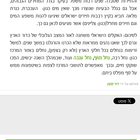
והתיירות שסבלה שנים רבות משפל בעיקר בגלל המחירים הגבוהים,
אבל גם בגלל הבעיות שנוצרו מכך שאין מים כגון: העכברת. כנרת
מלאה תביא בקיץ רבבות תיירים ישראלים שיגיעו להנות משפע המים
וגם תיירים מחו"ל(כגון: צליינים) אשר מגיעים לכאן גם כך.
לסיכום: האקלים הישראלי משתנה לאור המצב הגלובלי של כדור הארץ
וגרם לכך שאנו נהנים ממראות שלא הכרנו והורגלנו במשך שנים. למשל
זרימות בנחלים בכל חלקי הארץ (ולא רק בצפון), נחלים באזור המרכז
כגון: נחל רבה,
נחל נטוף
,
נחל ענבה
ועוד, שבמהלך השנה יבשים, הפכו
שוקקי חיים, ובכך מאפשרים לתושבי המרכז לצפות בשיטפונות ממש
על סף מפלס ביתם.
פורסם על ידי
דוד קקון