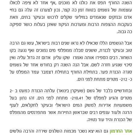
השנה החורף תפס את כולנו לא מוכנים ,אף אחד לא ציפה לכאלו
עוצמות של גשמים בטווח זמן כה קצר, נכון לצערנו זה עלה גם בחיי
אדם ובנזקים שנאמדים במיליוני שקלים לרכוש ובעיקר בתים, וזאת
בעקבות ההצפות הרבות ומערכות הניקוז שאינן בעלות כושר ספיקה
כה גבוה.
אבל הגשמים הללו שכאילו לא נראו שנים רבות בישראל, עשו גם הרבה
טוב ובעיקר לכנרת, ששנים סבלה ממפלסי מים נמוכים ואף נגעה בקו
השחור. רבים הספידו אותה ואמרו שקו עליון אדום זה גדול עליה ואין
סיכוי שנגיע חזרה לשם. אבל הנה השנה רק בחודש אחד של גשמים
סגרה הכנרת פער. בתחילת החורף בתחילת דצמבר עמד המפלס על
כ- 212- מטרים מתחת לפני הים.
ובחודשיים בלבד של גשם (שעיקרן בינואר) עלתה הכנרת כמעט ב -2
מטרים והגיע למפלס של 210.41- מתחת לפני הים. זהו נתון בעל
משמעויות אדירות למשק המים הישראלי ובעיקר לחקלאים, לענף
הדגה ולעוד ענפים רבים שבראשן התיירות אשר מתפרנסים מהמפלס
של הכנרת והיד עוד נטויה.
אתר החרמון
גם הוא יצא נשכר מכמות השלגים שירדה והרבה גולשים