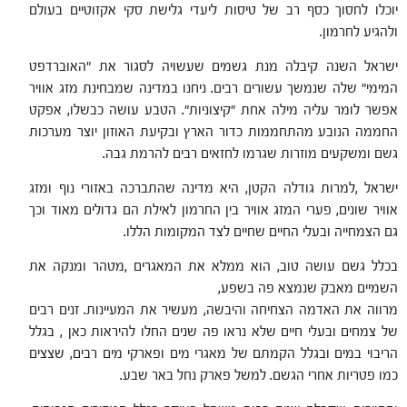
יוכלו לחסוך כסף רב של טיסות ליעדי גלישת סקי אקזוטיים בעולם
ולהגיע לחרמון.
ישראל השנה קיבלה מנת גשמים שעשויה לסגור את "האוברדפט
המימי" שלה שנמשך עשורים רבים. ניחנו במדינה שמבחינת מזג אוויר
אפשר לומר עליה מילה אחת "קיצוניות". הטבע עושה כבשלו, אפקט
החממה הנובע מהתחממות כדור הארץ ובקיעת האוזון יוצר מערכות
גשם ומשקעים מוזרות שגרמו לחזאים רבים להרמת גבה.
ישראל ,למרות גודלה הקטן, היא מדינה שהתברכה באזורי נוף ומזג
אוויר שונים, פערי המזג אוויר בין החרמון לאילת הם גדולים מאוד וכך
גם הצמחייה ובעלי החיים שחיים לצד המקומות הללו.
בכלל גשם עושה טוב, הוא ממלא את המאגרים ,מטהר ומנקה את
השמיים מאבק שנמצא פה בשפע,
מרווה את האדמה הצחיחה והיבשה, מעשיר את המעיינות. זנים רבים
של צמחים ובעלי חיים שלא נראו פה שנים החלו להיראות כאן , בגלל
הריבוי במים ובגלל הקמתם של מאגרי מים ופארקי מים רבים, שצצים
כמו פטריות אחרי הגשם. למשל פארק נחל באר שבע.