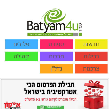
חדשות
ספורט
פלילים
רכילות
תרבות
קהילה
צרכנות
נדל"ן