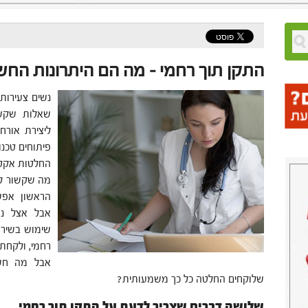
התקן תוך רחמי – מה הם היתרונות החש
‏נשים צעירות
שאלות שקשור
ליצירת אורח 
פיתוחים טכנו
החלטות אקטי
מה שקשור ליח
הראשון אפש
אבל אצל נש
שימוש בשירות
רחמי, ולקחת 
‏אבל מה חש
שלוקחים החלטה כל כך משמעותית?
שלושה דברים שצריך לדעת על התקן תוך רחמי