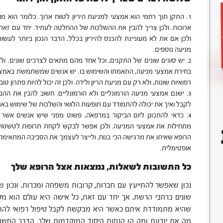
‏התקן תוך רחמי הוא אמצעי למניעת היריון לטווח ארוך. כלומר הוא 
ארוכות. ולכן צריך להבין את ההשלכות של ההחלטה לעתיד. ‏יחד עם זאת
ולכן אם את לא מעוניינת להכנס להיריון בכלל, הדבר הנכון ביותר לע
מניעה נוספים.
‏יש סוגים שונים של התקנים, וכל אחד מהם מתאים לצרכים שונים. ולכ
בחירת אמצעי מניעה, התאמתו והשימוש בו. ‏יש אנשים שמשתמשת באמצעי
רפואיות שונות, ולא רק עם מניעת הריון ולידה. ולכן זה יכול להיות פתרון ט
‏ישנם אמצעי מניעה הורמונליים ולא הורמונליים. ‏חשוב להבין את ההב
לקבל ואיך את יכולה להתמודד עם תופעות הלוואי והשלכות של שימוש בא
‏כדאי להתכונן ליום הביקור במרפאה, פשוט מפני שיש אנשים אשר 
מתחילות את אמצעי המניעה. ולכן אפשר לבקש לקחת תרופות לטשטוש
הרופא שאיתו את מרגישה הכי בנוח, ‏ולייצר לעצמך את הסביבה המתאימ
אופטימלית.
כל התשובות לשאלות, נמצאות אצל הרופא שלך
‏נכון שאפשר להתייעץ עם חברות, קרובות משפחה ומכרות. ונכון ש
שונים ברחבי הרשת. אך יחד עם זאת, כל אישה היא עולם הוא מל
שהיא מתמודדת איתם כאשר היא מבקשת לקבל טיפול רפואי להתמוד
מה את יודעת ומה הן הנחות היסוד המוקדמות שלך, הדבר החשו