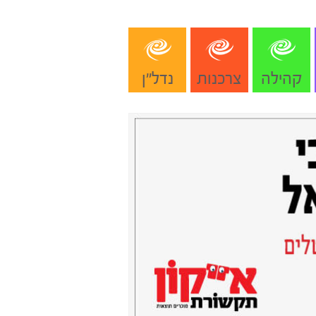
קהילה
צרכנות
נדל"ן