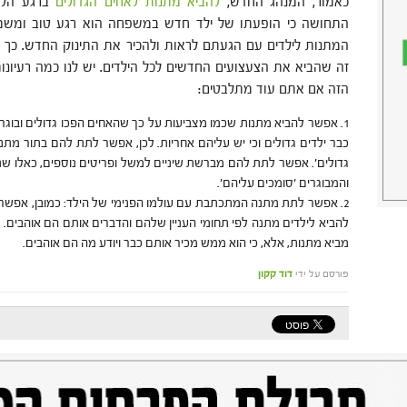
כאמור, המנהג החדש,
להביא מתנות לאחים הגדולים
ברגע הליד
התחושה כי הופעתו של ילד חדש במשפחה הוא רגע טוב ומשמח.
המתנות לילדים עם הגעתם לראות ולהכיר את התינוק החדש. כך י
זה שהביא את הצעצועים החדשים לכל הילדים. יש לנו כמה רעיונו
הזה אם אתם עוד מתלבטים:
אפשר להביא מתנות שכמו מצביעות על כך שהאחים הפכו גדולים ובוגרים
כבר ילדים גדולים וכי יש עליהם אחריות. לכן, אפשר לתת להם בתור מתנה
גדולים'. אפשר לתת להם מברשת שיניים למשל ופריטים נוספים, כאלו שנ
והמבוגרים 'סומכים עליהם'.
אפשר לתת מתנה המתכתבת עם עולמו הפנימי של הילד: כמובן, אפשר 
להביא לילדים מתנה לפי תחומי העניין שלהם והדברים אותם הם אוהבים. 
מביא מתנות, אלא, כי הוא ממש מכיר אותם כבר ויודע מה הם אוהבים.
פורסם על ידי
דוד קקון