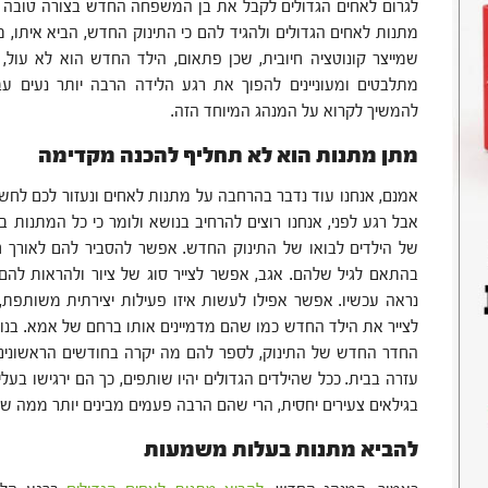
לגרום לאחים הגדולים לקבל את בן המשפחה החדש בצורה טובה
מתנות לאחים הגדולים ולהגיד להם כי התינוק החדש, הביא איתו, 
שמייצר קונוטציה חיובית, שכן פתאום, הילד החדש הוא לא עול
מתלבטים ומעוניינים להפוך את רגע הלידה הרבה יותר נעים ע
להמשיך לקרוא על המנהג המיוחד הזה.
מתן מתנות הוא לא תחליף להכנה מקדימה
אמנם, אנחנו עוד נדבר בהרחבה על מתנות לאחים ונעזור לכם לחשוב 
אבל רגע לפני, אנחנו רוצים להרחיב בנושא ולומר כי כל המתנות 
של הילדים לבואו של התינוק החדש. אפשר להסביר להם לאורך חו
בהתאם לגיל שלהם. אגב, אפשר לצייר סוג של ציור ולהראות להם א
נראה עכשיו. אפשר אפילו לעשות איזו פעילות יצירתית משותפת
לצייר את הילד החדש כמו שהם מדמיינים אותו ברחם של אמא. בנו
החדר החדש של התינוק, לספר להם מה יקרה בחודשים הראשונים 
עזרה בבית. ככל שהילדים הגדולים יהיו שותפים, כך הם ירגישו בעל
בגילאים צעירים יחסית, הרי שהם הרבה פעמים מבינים יותר ממה שנ
להביא מתנות בעלות משמעות