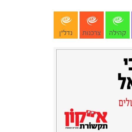
קהילה
צרכנות
נדל"ן