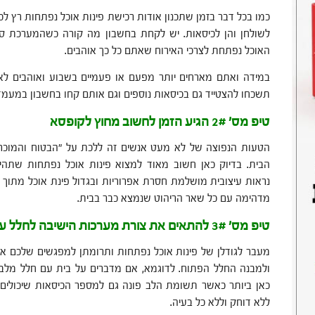
כמו בכל דבר בזמן שתכנון אודות רכישת פינות אוכל נפתחות רץ לכ
לשולחן והן לכיסאות. יש לקחת בחשבון מה קורה כשהמערכת ס
האוכל נפתחת לצרכי האירוח שאתם כל כך אוהבים.
במידה ואתם מארחים יותר מפעם או פעמיים בשבוע ואוהבים לאר
תשכחו להצטייד גם בכיסאות נוספים וגם אותם קחו בחשבון במעמד
טיפ מס' 2# הגיע הזמן לחשוב מחוץ לקופסא
הטעות הנפוצה של לא מעט אנשים זה ללכת על "הבטוח והמוכר" 
הבית. בדיוק כאן חשוב מאוד למצוא פינות אוכל נפתחות שתהי
נראות עיצובית מושלמת חסרת אפרוריות ובגדול פינת אוכל מתוך 
מדהימה עם כל שאר הריהוט שנמצא כבר בבית.
טיפ מס' 3# להתאים את צורת מערכות הישיבה לחלל עצמו
מעבר לגודלן של פינות אוכל נפתחות ותרומתן למפגשים שלכם או
ולמבנה החלל הפתוח. לדוגמא, אם מדברים על בית עם חלל מלבני 
כאן ביותר כאשר תשומת הלב פונה גם למספר הכיסאות שיכולים 
ללא דוחק וללא כל בעיה.