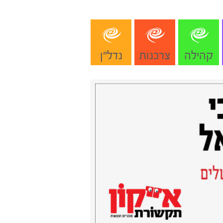
קהילה
צרכנות
נדל"ן