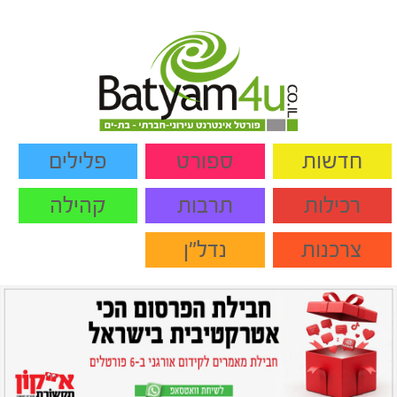
חדשות
ספורט
פלילים
רכילות
תרבות
קהילה
צרכנות
נדל"ן