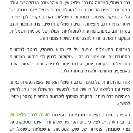
רכב חשמלי, המכונה גם רכב פלאג אין, הוא הבשורה הגדולה של עולם
התחבורה לשנים הקרובות. בכל העולם, וגם בישראל, ישנה מגמה של
עלייה בהיקף השימוש במכוניות חשמליות. זאת במקביל לכך שיותר
ויותר יצרניות רכב מוציאות דגמים חשמליים חדשים. יצרניות מכוניות גם
במזרח וגם במערב מודעות לפופולריות העולה של מכוניות חשמליות,
ובעקבות זאת בוחרות להצטרפות לשוק הצומח הזה.
המכונית החשמלית מונעת על ידי מנוע חשמלי, בניגוד למכוניות
הסטנדרטיות עם מנוע בעירה – שזקוקות לבנזין כדי לנסוע. המכוניות
החשמליות שקטות יותר, טובות יותר לסביבה וניתן להטעין אותן
באמצעים מגוונים – ולא רק בתחנת דלק.
אחד מהיתרונות של נהיגה ברכב חשמלי הוא שההאצה נעשית באופן
מיידי עם הלחיצה על דוושת הגז (למעשה, החשמל) וכך ניתן להאיץ
במהירות רבה ביותר. יתרון זה מצטרף ליתרונות הנוספים (חיסכון כספי,
למשל).
הטעינה במרחב הציבורי מתבצעת בעמדות
טעינה לרכב פלאג אין
ברחבי הארץ. יש לציין כי כיום הפרישה שלהן עדיין איננה מספקת. על
מנת שמגמת הצמיחה של שוק המכוניות החשמליות בישראל, יש