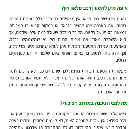
איפה ניתן להטעין רכב פלאג אין?
נהגים שרוכשים רכב פלאג אין מצטיידים גם בדרך כלל בערכת הטענה
ביתית. את הערכה ניתן להציב בגראז' או במקום קבוע בו המכונית
נמצאת בסופו של כל יום. מדובר בערכה שעולה כמה אלפי שקלים, אך
היא משפרת מאוד את איכות החיים של מי שמשתמש ברכב.
באמצעות עמדת ההטענה הביתית ניתן לוודא שהרכב נטען מדי לילה,
וכך יהיה ניתן לנסוע בו באופן חופשי ביום שלמחרת, גם למרחקים
גדולים.
אפשרות ההטענה הביתית גורמת לכך שהנהגים כבר לא צריכים לתור
אחר תחנת דלק, חוויה אותה כל נהג מכיר ולא תמיד אוהב. כאשר
ההטענה מתבצעת באופן קבוע מדי לילה – ישנו חיסכון משמעותי בזמן
ובכסף לאורך זמן.
מה לגבי הטענה במרחב הציבורי?
בישראל פרושות עמדות הטענה במקומות שונים, שבהן ניתן לטעון את
רכב הפלאג אין שלכם. למרבה הצער, לא קיימות מספיק עמדות כאלה
והדבר דורש שיפור. ההערכות בעולם התחבורה הן שברגע שתהיינה