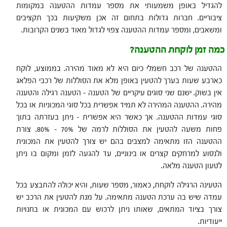
להגדיל באופן משמעותי את מספר עמדות ההטענה במקומות
ציבוריים. חברות גדולות בתחום זה אכן משקיעות בכך תקציבים
ומשאבים, ומספר עמדות ההטענה צפוי לגדול מאוד בשנים הקרובות.
כמה זמן לוקחת ההטענה?
ההטענה של רכב חשמלי כיום היא לא מאוד מהירה. בממוצע, לוקח
כארבע שעות בערך להטעין באופן מלא את הסוללות של רכבי הפלאג
אין בשוק. ישנם שני סוגים עיקריים של הטענה – הטענה רגילה והטענה
מהירה. ההטענה המהירה לא תמיד אפשרית בכל סוגי המכוניות או בכל
סוגי עמדות ההטענה. אך כאשר היא אפשרית – ניתן בעזרתה בתוך
פחות משעה להטעין את הסוללות לרמה של 70% – 80%. צורת
ההטענה הזו מתאימה למצבים בהם יש צורך להטעין את המכונית
ולנסוע למרחקים קצרים או בינוניים, עד להגעה לזמן ומקום בו ניתן
לטעון הטענה מלאה.
הטעינה הרגילה לוקחת, כאמור, מספר שעות, והיא יכולה להתבצע בכל
עמדה שיש בה ערכת הטענה מתאימה. על מנת להטעין את הרכב יש
צורך בציוד המתאים, שאותו ניתן לרכוש עם המכונית או בחנויות
ייעודיות.