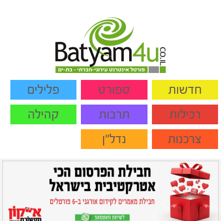
חדשות
ספורט
פלילים
רכילות
תרבות
קהילה
צרכנות
נדל"ן