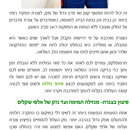
זה יכול להיות טפטוף קטן ואז פרץ גדול של מים, לצנרת תפקיד רציני
ביותר הן בבית והן בגינת הבית. למעשה, כשמדברים על צנרת מדברים
על החלק שעובד ללא הנחות או הפסקות 24/7 סביב השעון.
הצנרת מורכבת על פי דרישות הקבלן אבל לאורך שנים כאשר היא
מתבלה או מחלידה היא בהחלט יכולה לתת את "סימני ההזדקנות
שלה" וכאן אתם חייבים לתת את תשומת הלב המלאה.
תרמופלקס, עוזרים לכם לאתר את כל סוגי הנזילות ללא הגבלת זמן
ותוך כדי בדיקה זהירה המלווה ביתר תשומת לב. חושדים שיש לכם
שחיקה בצנרת ורוצים להקדים תרופה למכה? אם יש לכם חשד ולו
הסביר ביותר תנו למקצוענים לבצע
איתור נזילות
ולשים סוף לבעיה
קטנה העלולה בקלות להפוך למורכבת ויקרה יותר.
פיצוץ בצנרת- מנזילה תמימה ועד נזק של אלפי שקלים
אחת הטעויות הנפוצות ביותר זה לשים דלי במיקום בו התקרה דולפת
ולהתעלם מנזק גדול בהרבה יותר- נזק העלול להסתיים בפיצוץ צנרת
ועלות של אלפי שקלים. האם אפשר למנוע את זה? בהחלט שכן!