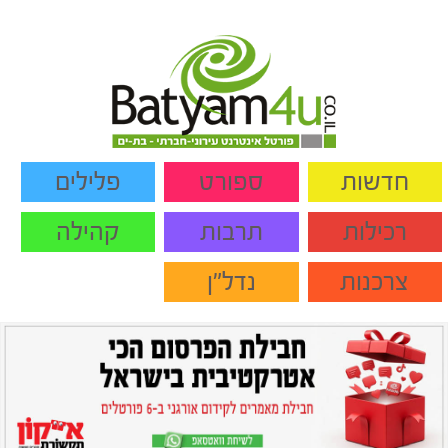
חדשות
ספורט
פלילים
רכילות
תרבות
קהילה
צרכנות
נדל"ן