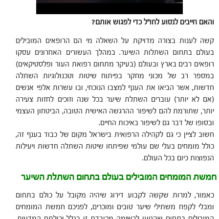
והאם חייבים לנסוע לחו"ל כדי לפגוש אותם?
קשה לענות בצורה מדויקת על השאלה מי הם הרופאים המובילים
בעולם בתחום השתלות השיער. במהלך העשורים האחרונים עסקו
רופאים רבים בארץ ובעולם (בעיקר מתחום רפואת העור ופלסטיקאים)
במספר רב של מכוני מחקר בפיתוח שיטות וטכנולוגיות השתלה
חדשות, אשר הביאו את הענף למצבו הנוכחי, ובו עשרות אלפי אנשים
(אם לא יותר) עוברים השתלת שיער בכל שנה וזוכים לחזות צעירה
יותר, שתורמת להם לשיפור ההרגשה האישית הטובה, הביטחון העצמי
ובסופו של דבר גם לשיפור באיכות החיים.
חשוב לציין כי גם לקהילה הרפואית בישראל מקום של כבוד בענף זה,
כולל מומחים בעלי שם עולמי שפיתחו שיטות השתלה חדשות ויעילות
הנפוצות כיום בכל העולם.
חמשת המומחים המובילים בעולם בתחום השתלת השיער
כאמור, למרות שקשה לקבוע דירוג שיהיה מקובל על כולם בתחום
ומבלי לקפח משתילי שיער טובים ומוכרים, לפניכם חמשת המומחים
המובילים בתחום שהגיעו לרשימה מכובדת זו בגלל יכולתם המדעית,