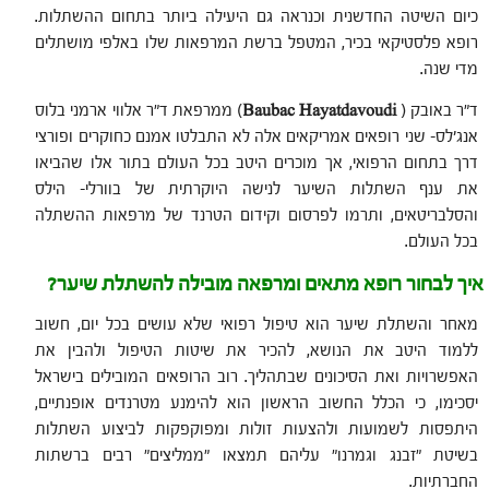
כיום השיטה החדשנית וכנראה גם היעילה ביותר בתחום ההשתלות.
רופא פלסטיקאי בכיר, המטפל ברשת המרפאות שלו באלפי מושתלים
מדי שנה.
ד"ר באובק (
Baubac Hayatdavoudi
) ממרפאת ד"ר אלווי ארמני בלוס
אנג'לס- שני רופאים אמריקאים אלה לא התבלטו אמנם כחוקרים ופורצי
דרך בתחום הרפואי, אך מוכרים היטב בכל העולם בתור אלו שהביאו
את ענף השתלות השיער לנישה היוקרתית של בוורלי- הילס
והסלבריטאים, ותרמו לפרסום וקידום הטרנד של מרפאות ההשתלה
בכל העולם.
איך לבחור רופא מתאים ומרפאה מובילה להשתלת שיער?
מאחר והשתלת שיער הוא טיפול רפואי שלא עושים בכל יום, חשוב
ללמוד היטב את הנושא, להכיר את שיטות הטיפול ולהבין את
האפשרויות ואת הסיכונים שבתהליך. רוב הרופאים המובילים בישראל
יסכימו, כי הכלל החשוב הראשון הוא להימנע מטרנדים אופנתיים,
היתפסות לשמועות ולהצעות זולות ומפוקפקות לביצוע השתלות
בשיטת "זבנג וגמרנו" עליהם תמצאו "ממליצים" רבים ברשתות
החברתיות.