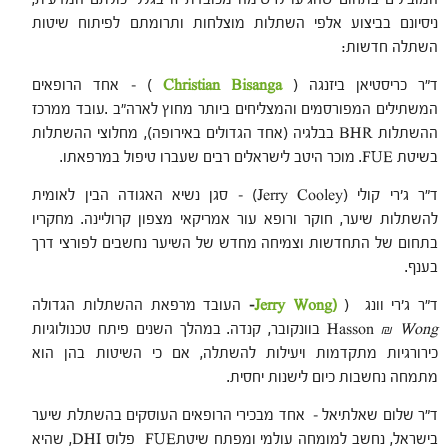
ניסיונם בביצוע אלפי השתלות מוצלחות ותרומתם לפיתוח שיטות
השתלה חדשות:
ד"ר כריסטיאן ביזנגה (
Christian Bisanga
) – אחד הרופאים
המשתילים המפורסמים והמצליחים ביותר מחוץ לארה"ב .עובד ממרכז
ההשתלות BHR בבלגיה (אחד הגדולים באירופה), מחלוצי ההשתלות
בשיטת FUE. מוכר היטב לישראלים רבים שעברו טיפול במרפאתו.
ד"ר ג'רי קולי (Jerry Cooley) – סגן נשיא האגודה הבין לאומית
להשתלות שיער, חוקר ורופא עור אמריקאי מצפון קרוליינה. מחקריו
בתחום של התחדשות וצמיחה מחדש של השיער נחשבים לפורצי דרך
בענף.
ד"ר ג'רי וונג (
(Jerry Wong
–
העובד מרפאת ההשתלות הגדולה
Wong
&
Hasson
בוונקובר, קנדה. במהלך השנים פיתח טכנולוגיות
כירורגיות מתקדמות ויעילות להשתלה, אם כי השיטות בהן הוא
מתמחה נחשבות כיום לישנות יחסית.
ד"ר שלום שאלתיאל – אחד מבכירי הרופאים העוסקים בהשתלת שיער
בישראל, נחשב למומחה עולמי ומפתח שיטתFUE פלוס DHI, שהיא