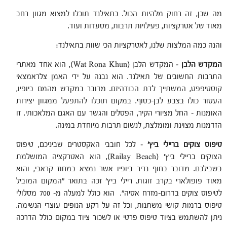
מה שכן, זה רחוק מלהיות הכול. בתאילנד תוכלו למצוא מגוון רחב
מאוד של אטרקציות, פעילויות תרבות, מסעדות ועוד.
והנה כמה המלצות שלנו, לאטרקציות הכי שוות בתאילנד:
המקדש הלבן
– המקדש הלבן (Wat Rona Khun), הוא אחד מאתרי
התרבות החשובים של תאילנד. הוא נבנה על ידי האמן צלראמצאי
קוסטיפפט, המשתייך לדת הבודהיזם. מדובר במקדש מהמם ביופיו,
העטור כולו בצבע לבן-כסוף. במקום תוכלו להתפעל ממגוון יצירות
האומנות – החל מציורי הקיר, הפסלים והגשר עם האגם המלאכותי. זו
הזדמנות מצוינת ומומלצת, לנשום תרבות מיוחדת במינה.
טיפוס צוקים בריילי ביץ'
– לכל חובבי האקסטרים שביניכם, טיפוס
הצוקים בריילי ביץ' (Railay Beach), הוא האטרקציה המושלמת
בשבילכם. מדובר בחוף נדיר ביופיו אשר נמצא במחוז קראבי, והוא
מאוד פופולארי בקרב זוגות. ריילי ביץ' זכה בתואר "המקום המוביל
לטיפוס צוקים בדרום-מזרח אסיה". הוא כולל למעלה מ- 700 מסלולי
טיפוס ברמות קושי משתנות, וכל זה על רקע הנופים עוצרי הנשימה.
ניתן להשתמש בציוד טיפוס פרטי או לשכור ציוד במקום כולל הדרכה