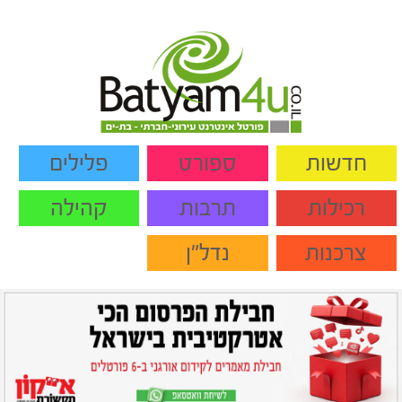
חדשות
ספורט
פלילים
רכילות
תרבות
קהילה
צרכנות
נדל"ן