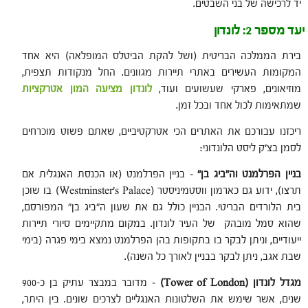
יד לרכישה של בני השבטים.
יעד מספר 2: לונדון
בירת הממלכה הבריטית (ושל להקת הביטלס המופלאה) היא אחד
המקומות העשירים באתרי תיירות מגוונים. החל מנקודות תצפית,
מוזיאונים, פארקי שעשועים ועוד,
לונדון מציעה המון אטרקציות
שמתאימות לכול אחד ובכל זמן.
ריכזנו עבורכם את האתרים הכי אטרקטיביים, שאתם פשוט מוכרחים
לסמן בצ'ק ליסט הלונדוני:
בניין הפרלמנט וה"ביג בן"
– בניין הפרלמנט (או הכנסת האנגלית אם
תרצו), ידוע גם כארמון ווסטמיניסטר (Westminster's Palace) בו שוכן
בית הלורדים הבריטי. הבניין כולל גם את שעון ה"ביג בן" המפורסם,
שהוא סמל מובהק של העיר לונדון. במקום מתקיימים סיורי תיירות
ייעודיים, וניתן לבקר בו בתקופות בהן הפרלמנט נמצא בימי פגרה (בימי
שבת אגב, ניתן לבקר בבניין לאורך כל השנה).
מגדל לונדון (
Tower of London
)
– מדובר במבצר עתיק בן כ-900
שנים, אשר שימש את השלטונות האנגליים לצרכים שונים. בין היתר,