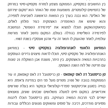
בין החשובים במקסיקו, הממוקם מצפון למזרח מקסיקו-סיטי במרחק
של כחמישים קילומטרים. משמעות שמו של האתר הוא "מקום יצירתם
של האלים". הוא נבנה בערך בין המאות הראשונה לשביעית לספירה,
והוא שימש את האימפריה האצטקית כעיר פולחן לאלים.
בטיאוקיהואקאן תוכלו למצוא את "פירמידת השמש", הנחשבת
לפירמידה השלישית בגודלה בעולם. המקום נחשב לאתר מורשת
עולמית, לאחר שהוענק לו תואר זה ע"י ארגון אונסק"ו בשנת 1987.
המוזיאון הלאומי לאנתרופולוגיה במקסיקו סיטי
– במוזיאון
האנתרופולוגיה של מקסיקו סיטי, תוכלו לראות מיצגים נדירים העוסקים
בתרבויות המאיה והאצטקים. בין היתר, מוצגת אבן השוקלת 25 טונות
עם חריטה של לוח השנה האצטקי.
סן כריסטובל דה לאס קאסאס
– סן כריסטובל דה לאס קאסאס, זו עיר
הממוקמת בגובה של 2100 מטרים מעל פני הים במדינת צ'אפס. היא
בנוייה בסגנון ארכיטקטוני ספרדי-קולוניאלי ובמקור היא בעלת שורשים
אינדיאניים. במקום חיים למעלה משלושים שבטים שונים, צאצאים
ישירים לבני תרבות המאיה העתיקה. בסן כריסטובל תוכלו ליהנות
מסיורים מודרכים, רכיבה על סוסים ומשווקים מגוונים הכוללים עבודות