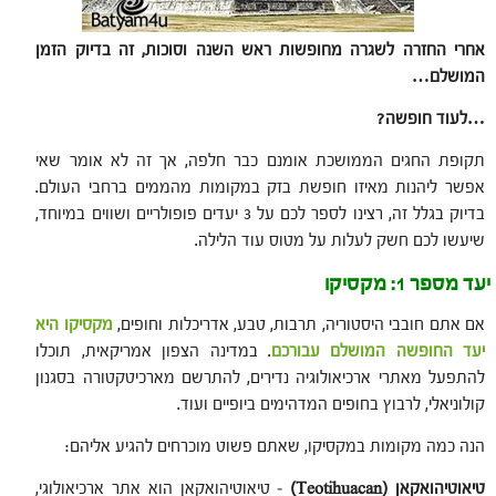
אחרי החזרה לשגרה מחופשות ראש השנה וסוכות, זה בדיוק הזמן
המושלם…
…לעוד חופשה?
תקופת החגים הממושכת אומנם כבר חלפה, אך זה לא אומר שאי
אפשר ליהנות מאיזו חופשת בזק במקומות מהממים ברחבי העולם.
בדיוק בגלל זה, רצינו לספר לכם על 3 יעדים פופולריים ושווים במיוחד,
שיעשו לכם חשק לעלות על מטוס עוד הלילה.
יעד מספר 1: מקסיקו
אם אתם חובבי היסטוריה, תרבות, טבע, אדריכלות וחופים,
מקסיקו היא
יעד החופשה המושלם עבורכם
. במדינה הצפון אמריקאית, תוכלו
להתפעל מאתרי ארכיאולוגיה נדירים, להתרשם מארכיטקטורה בסגנון
קולוניאלי, לרבוץ בחופים המדהימים ביופיים ועוד.
הנה כמה מקומות במקסיקו, שאתם פשוט מוכרחים להגיע אליהם:
טיאוטיהואקאן (
Teotihuacan
)
– טיאוטיהואקאן הוא אתר ארכיאולוגי,