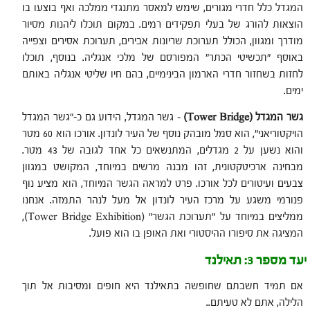
המגדל כלל חדרי מגורים, שימש למאסר מתנגדי ממלכה ואף בוצעו בו
הוצאות להורג של בעלי תפקידים רמים. במקום תוכלו ליהנות מסיור
מודרך ומגוון, הכולל תערוכת שריונות אבירים, תערוכת אסירים וצפייה
באוסף "תכשיטי הכתר" המפורסם של מלכי אנגליה. בנוסף, תוכלו
לחזות בשחזור חדרי הארמון הבינימיים, בהם חיו שליטי אנגליה באותם
ימים.
גשר המגדל (
Tower Bridge
)
– גשר המגדל, הידוע גם כ-"גשר המגדל
הויקטוריאני", הוא סמל מובהק נוסף של העיר לונדון. אורכו הוא 60 מטר
והוא נשען על 2 מגדלים, המתנשאים כל אחד לגובה של 43 מטר.
מבחינה ארכיטקטונית, זהו מבנה מרשים במיוחד, המקושט במגוון
צבעים ועיטורים לכל אורכו. פרט למראה הגשר המיוחד, הוא מציע נוף
פנורמי משגע על מרכז העיר לונדון אל מעל לנהר התמזה. אנחנו
ממליצים במיוחד על "תערוכת הגשר" (Tower Bridge Exhibition),
המציגה את סיפורו ההיסטורי ואת האופן בו הוא פועל.
יעד מספר 3: תאילנד
אם תמיד חשבתם שחופשה בתאילנד היא חופים ומסיבות אל תוך
הלילה, אתם לא טעיתם..