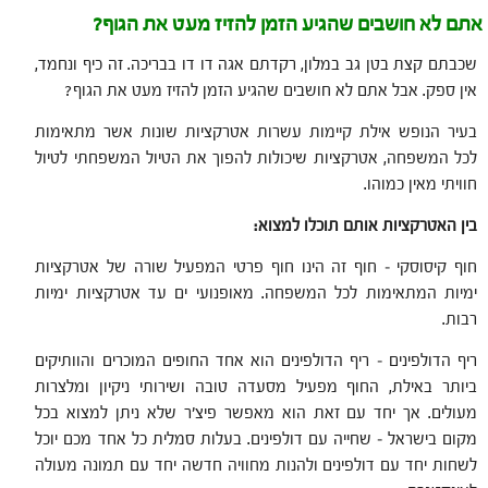
אתם לא חושבים שהגיע הזמן להזיז מעט את הגוף?
שכבתם קצת בטן גב במלון, רקדתם אגה דו דו בבריכה. זה כיף ונחמד,
אין ספק. אבל אתם לא חושבים שהגיע הזמן להזיז מעט את הגוף?
בעיר הנופש אילת קיימות עשרות אטרקציות שונות אשר מתאימות
לכל המשפחה, אטרקציות שיכולות להפוך את הטיול המשפחתי לטיול
חוויתי מאין כמוהו.
בין האטרקציות אותם תוכלו למצוא:
חוף קיסוסקי – חוף זה הינו חוף פרטי המפעיל שורה של אטרקציות
ימיות המתאימות לכל המשפחה. מאופנועי ים עד אטרקציות ימיות
רבות.
ריף הדולפינים – ריף הדולפינים הוא אחד החופים המוכרים והוותיקים
ביותר באילת, החוף מפעיל מסעדה טובה ושירותי ניקיון ומלצרות
מעולים. אך יחד עם זאת הוא מאפשר פיצ'ר שלא ניתן למצוא בכל
מקום בישראל – שחייה עם דולפינים. בעלות סמלית כל אחד מכם יוכל
לשחות יחד עם דולפינים ולהנות מחוויה חדשה יחד עם תמונה מעולה