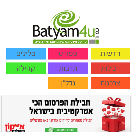
חדשות
ספורט
פלילים
רכילות
תרבות
קהילה
צרכנות
נדל"ן