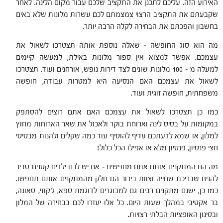
האירוע הזה. עליכם לתכנן את התקציב שלכם עבור מקום הלינה. לאחר
שקבעתם את התקציב הרצוי צמצמתם לכם עשרות מלונות שלא באים
בחשבון והפכתם את הבחירה לקלה הרבה יותר.
מה הוא סוג החופשה – שאלה נוספת אותה תצטרכו לשאול את
עצמכם. אפשר למצוא אין ספור מלונות באילת, למעשה קיימים
למעלה מ – 100 מלונות שונים לצד דירות נופש, אורחנים ועוד. תצטרכו
לשאול את עצמכם האם הנסיעה היא למטרות עבודה, חופשה
משפחתית, חופשה זוגית ועוד.
כמו כן תצטרכו לשאול את עצמכם האם אתם רוצים להסתפק
במקומות על בסיס לינה וארוחת בוקר ולאכול את שאר הארוחות מחוץ
למלון, או שמא לדעתכם עדיף להוסיף עוד כמה שקלים ולהנות מבסיסי
חצי פנסיון, פנסיון מלא או אפילו הכל כלול!
מה הם המתקנים אותם אתם מחפשים – אם יש לכם ילדים קטנים סביר
להניח שבריכת שחייה וצוות בידור הם חלק מהמתקנים אותם תחפשו.
כמו כן, ישנם מתקנים רבים גם למבוגרים לדוגמת ספא, ג'קוזי, סאונה,
בר אקטיבי במהלך שעות היום. כל אלו יעזרו לכם בבחירה של המלון
ובסינון האופציות הבלתי רצויות.