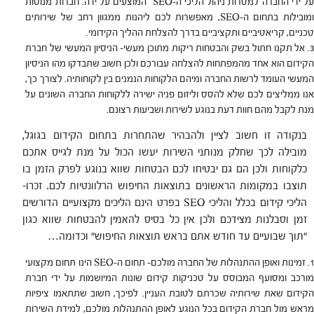
על ידי החברה למטרות ניהול הליכי ה-SEO המוצעים על ידה. חברות מנוסות
ומובילות בתחום ה-SEO, מאפשרות לכם ליהנות ממגוון רחב של שירותים
טכניים, קריאטיביים ותקציביים בדרך להצלחת ההליך הקידומי.
אל תקנו חתול בשק והבטחות ריקות מתוכן מעשי- הניסיון המעשי של חברת
הקידום הוא אחד מהמפתחות להצלחה עבורכם ולכן חשוב שתבדקו מהו הניסיון
המעשי העומד לרשות החברה ומיהם הלקוחות הנמנים בין לקוחותיה. לצורך כך,
אנו ממליצים לכם שלא להסס וליזום פניה ישירה ללקוחות החברה השונים על
מנת לקבל מהם חוות דעת בנוגע לשירות ושביעות רצונם.
בנקודה זו חשוב לציין ולהבהיר שהתחרות בתחום הקידום בגוגל,
מובילה לכך שחלק מנותני השירות יעשו הכול על מנת לגייס אתכם
כלקוחות ולכן הם גם יבטיחו לכם הבטחות שווא בנוגע לפרק הזמן בו
תוצבו במקומות הראשונים בתוצאות החיפוש הרלוונטיות לכם. זכרו-
הליכי קידום בכלל והליכי SEO בפרט הינם הליכים מקצועיים הדורשים
זמן וסבלנות מצידכם ולכן אין כל בסיס להאמין להבטחות שווא כגון
"תוך שבועיים עד חודש אתם בראש תוצאות החיפוש" וכדומה…
זמינות ואופן ההתנהלות של החברה מולכם- תחום ה-SEO הינו תחום מקצועי
מורכב ומסועף המבוסס על טכניקות קידום שונות המיושמות על ידי חברת
הקידום שאת שירותיה שכרתם לטובת העניין. לפיכך, חשוב שתתאמו ציפיות
מראש מול חברת הקידום בכל הנוגע לאופן ההתנהלות מולכם, למידת השירות