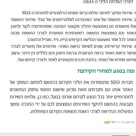
לצרכי הצלחת הליכי ה-SEO:
שירותי מחקר לאיתור מילות וביטוי מפתח הרלוונטיים למטרות ה-SEO
שירותי התאמה של אתר האינטרנט לאלגוריתמים של גוגל- שירותי התאמה
אלו מיושמים גם באמצעות תהליך מקצועי המכונה: אופטימיזציה לקוד ולתוכן
האתר וגם באמצעות התאמה רספונסיבית המיועדת לצרכי התאמת מבנה
האתר לכל אחד מאמצעי הגלישה הקיימים (נייח, נייד, מובייל וכדומה).
שירותי קריאייטיב שונים לשיפור נראות האתר- שירותים אלו מיועדים לצרכי
שיפור נראות האתר ברמה העיצובית וברמת התוכן והם כוללים בין היתר: עיצוב
ומיתוג מחדש של האתר, כתיבת תכנים מקצועיים לאתר ולצרכי קידומו ועוד.
ומה בנוגע למחירי הקידום?
חברות SEO מתמחרות את הליכי הקידום בהתאם לתחום העסקי של
האתר אותו הם מקדמים וזאת מכיוון שישנם תחומי עיסוק הנחשבים
לתחרותיים יותר בכל הנוגע לקידום אורגני בגוגל. כמו כן, עלויות השירות
נקבעות בהתאם להיקף השירותים המוצעים לכם על ידי החברה ומשך
הפעילות הנדרשת לצרכי השגת תוצאות הקידום המיוחלות.
פורסם על ידי
דוד קקון