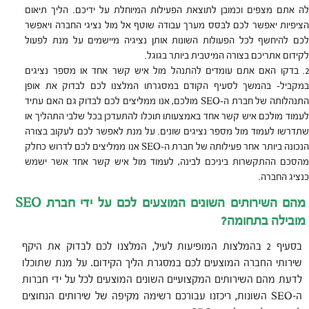
לה אתם מצפים וכמובן לתוצאת הפעילות המיוחלת על ידיכם. הליך תיאום
הציפיות יאפשר לכם לבסס מערך עבודה שוטף אל מול נציגי החברה ויאפשר
לכם להיחשף לכל הפעולות השונות אותן נציגיה מיישמים על מנת לפעול
לקידום אתריכם בצורה המיטבית ביותר בגוגל.
בדקו האם אתם עומדים להתנהל מול איש קשר אחד או מספר נציגים
במקביל- בהמשך לסעיף הקודם במסגרתו המלצנו לכם לבדוק את אופן
התנהלותה של חברת ה-SEO מולכם, אנו ממליצים לכם לבדוק גם האם עתיד
לעמוד מולכם איש קשר אחד באמצעותו תוכלו להתעדכן בכל שלבי התהליך או
שתדרשו לעמוד מול מספר נציגים שונים. על מנת לאפשר לכם לעקוב בצורה
הנכונה ביותר אחר פעילותה של חברת ה-SEO אנו ממליצים לכם לדרוש כחלק
מהסכם ההתקשרות ביניכם לבינה, לעמוד מול איש קשר אחד אשר ישמש
כנציג החברה.
מהם השירותים השונים המוצעים לכם על ידי חברת
SEO
מובילה בתחומה?
בסעיף 2 בהמלצות המופיעות לעיל, המלצנו לכם לבדוק את היקף
שירותי החברה המוצעים לכם במסגרת הליך הקידום. על מנת שתוכלו
לדעת מהם השירותים המקצועיים השונים המוצעים לכל על ידי חברות
ה-SEO השונות, ריכזנו עבורכם רשימה מקיפה של שירותים הנחוצים