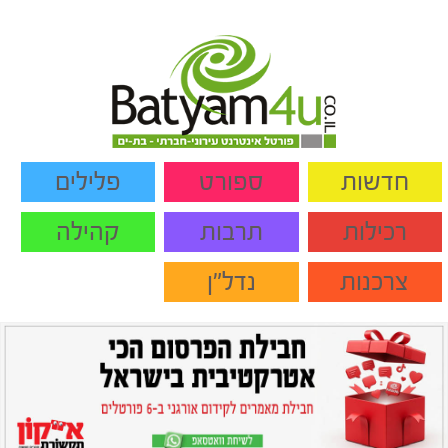
חדשות
ספורט
פלילים
רכילות
תרבות
קהילה
צרכנות
נדל"ן