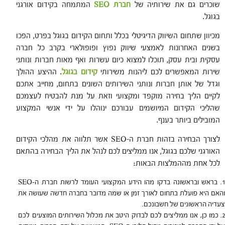
שוכרים גם את שירותיה של
חברת SEO
המתמחה בקידום אורגני
בגוגל.
מכיוון שתחום השיווק הדיגיטלי בכלל ותחום הקידום בגוגל בפרט, הפכו
בשנים האחרונות לאמצעי שיווק נפוץ ופופולארי בקרב כל חברה
עסקית ובית עסק, תוכלו למצוא כיום עשרות ואף מאות חברות ונותני
שירות המאפשרים לכם ליהנות משירותי
קידום בגוגל
. ההיצע ההולך
וגדל של אותן חברות ונותני השירותים השונים בתחום, מחייב אתכם
לקיים הליך בחירה מוקפד ומקצועי וזאת על מנת להבטיח לעצמכם
שהליכי הקידום המיושמים עבורכם ינוהלו על ידי אנשי המקצוע
המובילים ביותר בענף.
לצורך הבחירה בזהות חברת ה-SEO אשר תלווה את מהלכי הקידום
האורגני שלכם בגוגל, אנו ממליצים לכם לנהל את הליך הבחירה בהתאם
לכל אחת מההמלצות הבאות:
בראש ובראשונה בדקו מהו הידע המקצועי העומד לרשות חברת ה-SEO
והאם היא פועלת בתחום לאורך זמן או שמה מדובר בחברה חדשה שעושה את
צעדיה הראשונים של חשבונכם.
כמו כן, אנו ממליצים לכם לבדוק היטב את מכלול השירותים המוצעים לכם