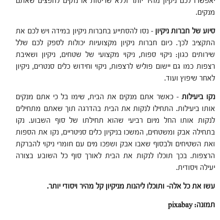
יאפשרו לכם ניקיון מהיר יותר וללא שריטות או נזקים לחפצים שאתם
מנקים.
סיוע של חברות ניקיון
– נסו להסתייע בחברות ניקיון במידה ויש לכם את
התקציב לכך. כיום חברות ניקיון מקצועיות יכולות לספק לכם שלל
שירותים כגון: ניקוי ספות, ניקוי מקצועי של שטחים, ניקיון ושאיבת
רצפות כמו גם יישום פוליש לרצפות, ניקוי וחידוש כלים סנטרים
,
ניקיון
לאחר שיפוץ ועוד.
נקו ביעילות
– כאשר אתם מנקים את הבית, שימו בל כי אתם מנקים
אותו ביעילות. התחילו לנקות את הבית בהדרגה תוך שאתם מתחילים
לנקות אותו החל מיום רביעי שהוא תחילתו של סוף השבוע. נקו
בתחילה אבק ומשטחים, המשכו בניקיון כלים סניטריים, נקו את הספות
ואת השטיחים ולבסוף שאבו אבק ושפכו מים עם חומרי ניקוי להברקת
הרצפות. בכך תוכלו לנקות את הבית לאורך סוף כל השובע בצורה
יעילה ויסודית.
עשו את כל אלה- ותוכלו ליהנות מניקיון קל מהיר ויסודי יותר.
תמונה: pixabay