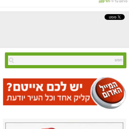
פורסם על ידי
דוד קקון