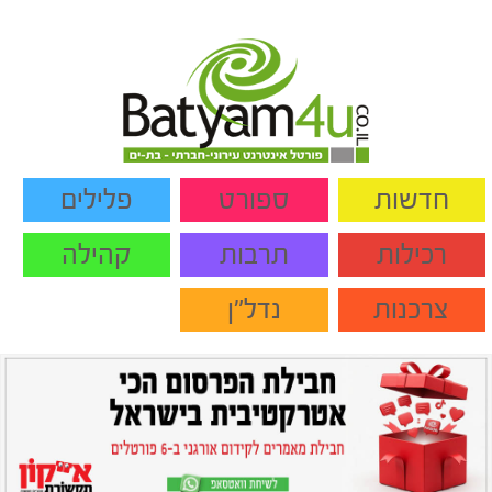
חדשות
ספורט
פלילים
רכילות
תרבות
קהילה
צרכנות
נדל"ן