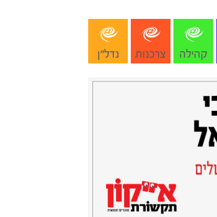
קהילה
צרכנות
נדל"ן