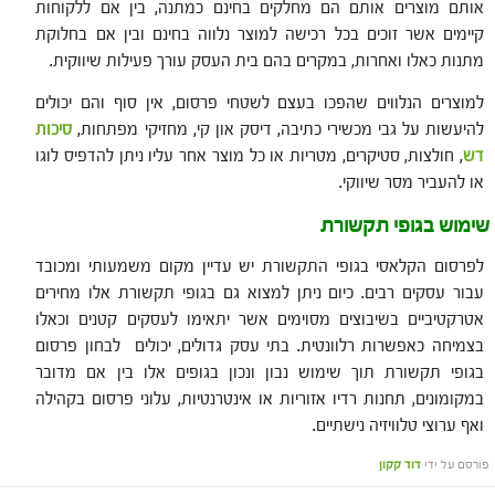
אותם מוצרים אותם הם מחלקים בחינם כמתנה, בין אם ללקוחות
קיימים אשר זוכים בכל רכישה למוצר נלווה בחינם ובין אם בחלוקת
מתנות כאלו ואחרות, במקרים בהם בית העסק עורך פעילות שיווקית.
למוצרים הנלווים שהפכו בעצם לשטחי פרסום, אין סוף והם יכולים
להיעשות על גבי מכשירי כתיבה, דיסק און קי, מחזיקי מפתחות,
סיכות
דש
, חולצות, סטיקרים, מטריות או כל מוצר אחר עליו ניתן להדפיס לוגו
או להעביר מסר שיווקי.
שימוש בגופי תקשורת
לפרסום הקלאסי בגופי התקשורת יש עדיין מקום משמעותי ומכובד
עבור עסקים רבים. כיום ניתן למצוא גם בגופי תקשורת אלו מחירים
אטרקטיביים בשיבוצים מסוימים אשר יתאימו לעסקים קטנים וכאלו
בצמיחה כאפשרות רלוונטית. בתי עסק גדולים, יכולים לבחון פרסום
בגופי תקשורת תוך שימוש נבון ונכון בגופים אלו בין אם מדובר
במקומונים, תחנות רדיו אזוריות או אינטרנטיות, עלוני פרסום בקהילה
ואף ערוצי טלוויזיה נישתיים.
פורסם על ידי
דוד קקון