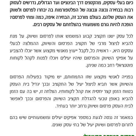
כיום בעלי עסקים, מהקטנים דרך הבינוניים ועד הגדולים, נדרשים לעסוק
רבות בבחירה נכונה ונבונה של הפלטפורמות בה יבחרו לפרסם ולשווק
את העסק שלהם. בעולם מורכב זה, הבחירה איפה, כמה ומתי לפרסם?
הופכת להיות גורם משמעותי בהצלחתם של עסקים רבים.
לכל עסק ישנו תקציב קבוע המשמש אותו לפרסום ושיווק. על מנת
להביא לניצול מרבי של תקציב הפרסום והשיווק, ההמלצה לבעלי
עסקים היא, – ראשית כל, לקבל ייעוץ מאנשי מקצוע אשר יוכלו להצביע
על אפיקי השיווק והפרסום שיהיו יעילים ויוכלו לפנות לקהל לקוחות
פוטנציאלי רחב כמה שניתן.
בפנייה לאנשי מקצוע שזו התמחותם, יש מיקוד בפעילות הפרסום
והשיווק אשר תביא לניצול יעיל של התקציב ובכך יגדיל בית העסק
בטווח הזמן קצר יחסית את קהל לקוחותיו. הצלחה זו, יש בה עם הזמן
להביא באופן טבעי להגדלת תקציב השיווק והפרסום ובכך לאפשר
לבית העסק פרסום ושיווק נרחב יותר בעתיד.
במאמר זה ננסה לגעת במספר אפיקים יעילים ומשמעותיים שיש בהם
לתרום לפרסום ושיווק יעיל של בתי עסק שונים.