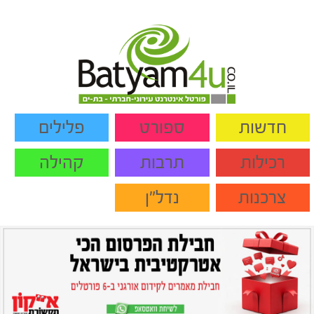
חדשות
ספורט
פלילים
רכילות
תרבות
קהילה
צרכנות
נדל"ן