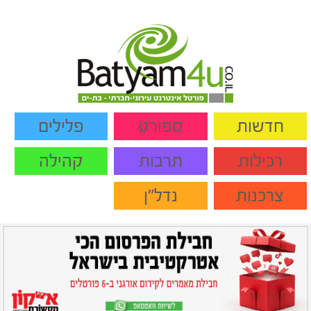
חדשות
ספורט
פלילים
רכילות
תרבות
קהילה
צרכנות
נדל"ן