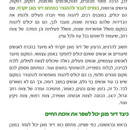
לכן, הרבה מאוד מבוגרים, זוגות,אלמנים ואלמנות, רווקים, רווקות,
גרושים וגרושות,
בוחרים לעבור ולהתגורר במתחם דיור מוגן יוקרתי
. שם
הם יכולים, במובנים רבים, ליהנות מחיי חברה פעילים ולהפיג את
הבדידות שלהם בצורות שונות, מעבר לכך, הם גם יכולים ליהנות
במקום משלל אפשרויות שונות, משלל פעילויות וכן תמיכה של צוות
רחב, שיעמוד לרשותם בכל עת ולכל עניין.
חשוב להדגיש, הרעיון של דיור מוגן יוקרתי לא מיועד בהכרח לאנשים
סיעודיים או אנשים שאינם יכולים לתפקד באופן עצמאי. המקום מיועד
לאנשים עצמאיים, אנשים פעילים, כאלה שיכולים לצאת לטיולים, ללכת
לבריכה, לבלות בספרייה, להשתתף בחוגים ועוד. המתחם מספק להם
מקום מגורים חלופי, בו הם יכולים ליהנות מאפשרות להתגורר במקום
שיש בו עוד אנשים בני גילם, אנשים במצב דומה, וכך הם לא נשארים
לבד. כל זה, בזמן שהם נהנים, כאמור, מתמיכה ועזרה של צוות רחב
וגדול, 24/7. הכוונה לצוות אבטחה ושמירה, צוות רפואי, צוות ניקיון
ועוד.
כיצד דיור מוגן יכול לשפר את איכות החיים
בראש ובראשונה, כפי שציינו, מתחם כמו דיור מוגן יכול לעזור במובן