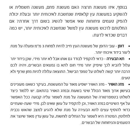
בנוסף, איזו מעשנת תרצו? האם מעשנת פחם, מעשנה חשמלית או
להשקיע במעשנת עץ קלאסית שנחשבת לאיכותית יותר ובעלת יכולת
להפיק טעמים וניחוחות שאי אפשר להשיג בשום דרך אחרת? אם
החלטתם לרכוש מעשנת עץ למשל שנחשבת לאיכותית יותר, יש כמה
דברים שכדאי לדעת:
דופן
–
עובי הדופן של מעשנת העץ חייב להיות לפחות 3 מ"מ ומעלה על מנת
ליצור בידוד איכותי יותר.
תא הבעירה
–
כדאי להקפיד לבודד גם אותו אבל לא יותר מידי, שכן בידוד יתר
עלול להביא לכך שיפיק יותר מידי חום לתא בו נמצאים הבשרים, ויהיה לכם
הרבה יותר קשה לשלוט על טמפ' הבישול. התוצאה עלולה להיות מזון שרוף ולא
טעים.
מזג האוויר
–
מזג האוויר ישפיע מאוד על המעשנות, בעיקר כשאנו מעוניינים
בעישון ארוך מאוד הכולל שינוי בשעות ובמזג האוויר בהתאם. יש ללמוד כיצד
לשלוט בטמפרטורה של המעשנה על מנת לשמור עליה קבועה ככל האפשר
על אף השינויים במזג האוויר, וכן להקפיד על עשן שאינו לבן. מידי שעה-שעתיים
כדאי להוסיף עצים לתא הבעירה על מנת שלא להגיע למצב שהאש נכבית
לחלוטין. המטרה היא לשמור על הגחלים לוחשות, על עשן עדין מאוד שיוצר את
הטעמים והניחוחות של הבשרים.