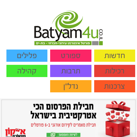
חדשות
ספורט
פלילים
רכילות
תרבות
קהילה
צרכנות
נדל"ן