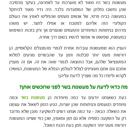
מעשנות בשר היו מאוד לא מוערכות עד לאחרונה, בעיקר מהסיבה
שהן נחשבו נחלתן של המסעדות בלבד. היה נדיר מאוד להיתקל
במעשנה בבית פרטי, של אנשים מעטים שהחליטו לאמץ את העולם
הקולינרי הזה אליהם למטבח או אפילו לחצר. יש משהו
מדהים בניחוחות המיוחדים והטעמים שנוצרים אך ורק בזכות השימוש
במעשנת, שפשוט אי אפשר להשיג בשום דרך אחרת.
העניין הוא שמעשנות עובדות אחרת לגמרי מהמנגלים הקלאסיים, הן
דורשות מעט יותר סבלנות וזמן עד שהבשרים מגיעים למלוא
הפוטנציאל שלהם, אבל התוצאה לגמרי שווה את זה. אם זה מעניין
אתכם וגם אתם מעוניינים לצלול לעולמן הנפלא של המעשנות, המשיכו
לקרוא ולימדו כל מה שצריך לדעת עליהן!
מה כדאי לדעת על מעשנות בשר לפני שרוכשים אותן?
כעת כשאנחנו יודעים עד כמה מיוחדות הן
מעשנות בשר
וכמה
מיוחדים הטעמים והניחוחות שהן יוצרות, הגיע הזמן לשאול את עצמנו
את השאלה הבאה
–
עד כמה אנחנו רוצים להשקיע? מובן שלא מדובר
רק על השקעה כספית אלא גם זמן ומאמץ, שכן כפי שציינו המעשנת
דורשת מעט יותר השקעה וזמן בעת הכנת האוכל.