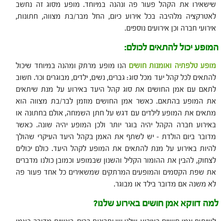
שישאירו את הקהל פעור פה ונהנה במיוחד. מופע מסוג זה נחשב
לאטרקציה מלהיבה בכל אירוע כיום, החל מבר/בת מצווה, חתונות,
אירועי חברה וכן אירועים נוספים.
המופע יכול להתאים לכולם:
מופע טלפתיה ואומנות חושים
הנו מופע מרתק ומהנה במיוחד שיכול
להתאים לכל קהל יעד מכל סוג: גברים, נשים, ילדים, מבוגרים וכו'. חשוב
לתאם עם אמן החושים את סוג קהל היעד באירוע על מנת שיתאים
את המופע בהתאם. כאשר אמן החושים מוזמן לבר/בת מצווה הוא
מתאים את המופע לילדים עם דגש על חתן השמחה, אולם בחתונה או
באירוע חברה הקהל יהיה בוגר יותר ולכן המופע יהיה שונה. כאשר
מדובר ביום הולדת – יש לשתף את האמן בקהל היעד העיקרי שהולך
להיות באירוע על מנת להתאים את המופע לקהל היעד. כולם יכולים
לצחוק, להבין את ההומור הקליל והשנון שבמופע וכמובן כולנו מדברים
את שפת הקסמים והמופעים המרתקים שמשאירים כל אחד פעור פה
לא משנה אם מדובר בילד או מבוגר.
למה דווקא אמן חושים באירוע שלנו?