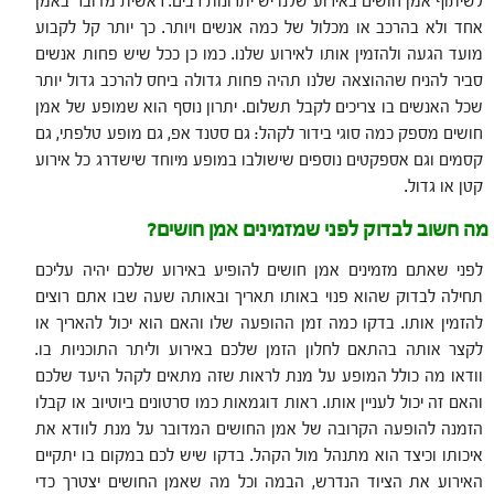
לשיתוף אמן חושים באירוע שלנו יש יתרונות רבים. ראשית מדובר באמן
אחד ולא בהרכב או מכלול של כמה אנשים ויותר. כך יותר קל לקבוע
מועד הגעה ולהזמין אותו לאירוע שלנו. כמו כן ככל שיש פחות אנשים
סביר להניח שההוצאה שלנו תהיה פחות גדולה ביחס להרכב גדול יותר
שכל האנשים בו צריכים לקבל תשלום. יתרון נוסף הוא שמופע של אמן
חושים מספק כמה סוגי בידור לקהל: גם סטנד אפ, גם מופע טלפתי, גם
קסמים וגם אספקטים נוספים שישולבו במופע מיוחד שישדרג כל אירוע
קטן או גדול.
מה חשוב לבדוק לפני שמזמינים אמן חושים?
לפני שאתם מזמינים אמן חושים להופיע באירוע שלכם יהיה עליכם
תחילה לבדוק שהוא פנוי באותו תאריך ובאותה שעה שבו אתם רוצים
להזמין אותו. בדקו כמה זמן ההופעה שלו והאם הוא יכול להאריך או
לקצר אותה בהתאם לחלון הזמן שלכם באירוע וליתר התוכניות בו.
וודאו מה כולל המופע על מנת לראות שזה מתאים לקהל היעד שלכם
והאם זה יכול לעניין אותו. ראות דוגמאות כמו סרטונים ביוטיוב או קבלו
הזמנה להופעה הקרובה של אמן החושים המדובר על מנת לוודא את
איכותו וכיצד הוא מתנהל מול הקהל. בדקו שיש לכם במקום בו יתקיים
האירוע את הציוד הנדרש, הבמה וכל מה שאמן החושים יצטרך כדי