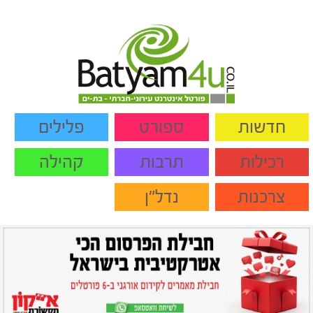
חדשות
ספורט
פלילים
רכילות
תרבות
קהילה
צרכנות
נדל"ן