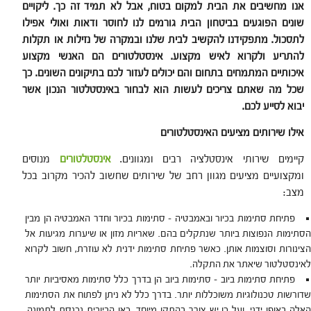
אנו מחשיבים את הבית למקום בטוח, אבל לא תמיד זה כך. ליקויים
שונים הפוגעים בביטחון הבית גורמים לנו לחוסר ודאות ואולי אפילו
לתסכול. מתפקידנו להקשיב לבית שלנו ובמקרה של נזילות או תקלות
להתריע ולקרוא לאיש מקצוע. אינסטלטורים הם האנשי מקצוע
איכותיים המתמחים בתחום והם יכולים לעזור לכם בתיקונים השונים. כך
שכל מה שאתם צריכים לעשות הוא לבחור באינסטלטור הנכון אשר
יבוא לסייע לכם.
אילו שירותים מציעים האינסטלטורים
קיימים שירותי אינסטלציה רבים ומגוונים.
אינסטלטורים
מנוסים
ומקצועיים מציעים מגוון רחב של שירותים שחשוב להכיר מקרוב בכל
מצב:
פתיחת סתימות בכיור ובאמבטיה – סתימות בכיור וחדר האמבטיה הן מבין
הסתימות הנפוצות ביותר שנתקלים בהם. שאריות מזון או שיערות מגיעות אל
הצינורות וסוצמות אותן. כאשר פתיחת סתימות ידנית לא עוזרת, חשוב לקרוא
לאינסטלטור שיאתר את התקלה.
פתיחת סתימות ביוב – סתימות ביוב הן בדרך כלל סתימות מאסיביות יותר
שדורשות טכנולוגיות משוכללות יותר. בדרך כלל לא ניתן לפתוח את הסתימות
האלה באופן ידני, ועל כן יש צורך בהתקן מיוחד. כאן הביובית נכנסת לתמונה.