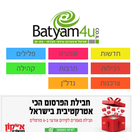
חדשות
ספורט
פלילים
רכילות
תרבות
קהילה
צרכנות
נדל"ן