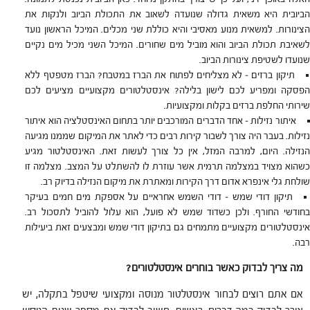
הביובית היא משאית גדולה שנועדה לשאוב את התכולת הביוב ולנקות את
הצינורות. למשאית מנוע מאסיבי והיא כוללת שני מכלים. המיכל הראשון נועד
לשאיבת תכולת הביוב והוא מוביל מים שחורים. המיכל השני מכיל מים נקיים
שנועדו לשטיפת צינורות הביוב.
תיקון ברזים – לא מצליחים לפתוח את הברז במטבח? הברז מטפטף ללא
הפסקה ומפריע לכם לישון בלילה? אינסטלטורים מקצועיים מציעים לכם
שירותי החלפת ברזים בקלות ומקצועיות.
איתור נזילות – אחד הדברים המורכבים יותר בתחום האינסטלציה הוא איתור
נזילות. בעבר היה צורך לשבור קירות רבים כדי לאתר את המיקום שממנו מגיעה
הנזילה. היום, למרבה המזל, אין כל צורך לעשות זאת. האינסטלטור מגיע
כשהוא מצויד במצלמה תרמית אשר עוזרת לו להשתלט על המצב. מצלמה זו
שולחת גלי אינפרא אדום דרך הקירות ומאתרת את מיקום הנזילה בדיוק רב.
תיקון דודי שמש – דודי השמש אחראיים על אספקת מים חמים בעיקר
בחודשי החורף. ולכן כשדוד שמש לא פועל, הוא עלול להוביל לתסכול רב.
אינסטלטורים מקצועיים מתמחים גם בתיקון דודי שמש ומבצעים זאת ביעילות
רבה.
מה צריך לבדוק כאשר בוחרים אינסטלטורים?
אם אתם רוצים לבחור אינסטלטור מנוסה ומקצועי שיטפל בתקלה, יש