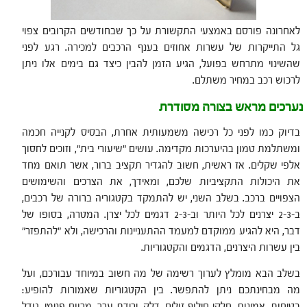
לאחרונה פורסם באמצעי התקשורת על כך שבחודשים הקרובים צפוי
גל התייקרות של עשרות אחוזים בענף הרכבים למכירה. רגע לפני
שהשינוי מתרחש בפועל, הגיע הזמן להבין כיצד גם בימים אלו ניתן
לרכוש רכב במחיר משתלם.
נערכים מראש בצורה מסודרת
בדיוק כמו לפני כל רכישה משמעותית אחרת, הבסיס לקנייה חכמה
ומשתלמת טמון בהיערכות מקדימה. עושים "שיעורי בית", וזוכים לחסוך
אלפי שקלים. אז ראשית, חשוב להגדיר תקציב ברור, אשר תואם מחד
את היכולות התקציביות שלכם, ומאידך, את הצרכים והשימושים
הצפויים ברכב. בשלב השני, יש להתמקד בקטגוריה ברורה של רכבים,
ב-2-3 יצרנים לכל היותר וב-2-3 דגמים לכל יצרן. המטרה, בסופו של
דבר, היא להגיע ממוקדם למעמד ההתעניינות והרכישה, ולא "להתפזר"
בין עשרות היצרנים, הדגמים והקטגוריות.
בשלב הבא מומלץ לערוך רשימה של מה חשוב במיוחד עבורכם, ועל
מה מבחינתכם ניתן להתפשר. בין הקטגוריות שאמורות להופיע:
בטיחות, אמינות, חלקי חילוף זולים, דלק, ירידת ערך, מרווח פנימי, גודל