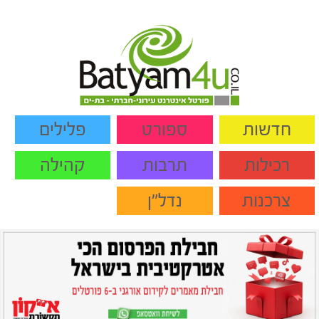
חדשות
ספורט
פלילים
רכילות
תרבות
קהילה
צרכנות
נדל"ן