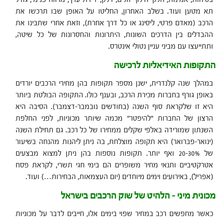
תא מטען ועוד. בשלב האחרון, החליטו על האופן שבו תרכשו את
הרכב (מאדם פרטי, ליסינג או כל דרך אחרת), וזאת אחרי שתבינו את
ההבדלים בין הדרכים השונות, היתרונות והחסרונות של כל שיטה,
ותתייעצו עם מביני עניין נטולי אינטרס.
התקופות האידיאליות לרכישה
במהלך שנה קלנדרית, ישנן מספר תקופות בהן מחירי הרכבים יורדים
באופן גורף בחברות מכירת הרכב, ובענף כולו. התקופה הבולטת ביותר
היא זו שלקראת סוף השנה (בחודשים נובמבר-דצמבר). הסיבה היא
הרצון של החברות "להיפטר" מכמה שיותר מכוניות, לפני החלפת
השנתון שמורידה באלפי שקלים ממחירו של כל רכב. גם תחילת השנה
(ינואר-פברואר) היא תקופה מוצלחת, בה ניתן ליהנות מהנחה בשיעור
של 20-30% ואף יותר. תקופות נוספות בהן ניתן למצוא מבצעים
אטרקטיביים ותנאי מחיר משופרים הם בימי חגי תשרי, לקראת פסח
(אפריל), באירועים וימים מיוחדים (יום העצמאות, הבחירות…) ועוד.
מכונית מיני – הלהיט של שוק הרכבים בישראל
כאשר מחפשים רכב במחיר שפוי בימים אלו, חייבים לדבר על מכוניות