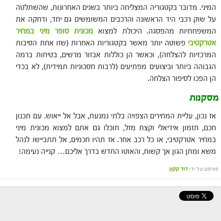
המיני. מדובר בקטגוריה המצליחה ביותר בשנים האחרונות, שהשתלטה
על שוק רכבי היד הראשונה והרכבים המשומשים גם יחד, ודחקה את
המשפחתיות מהפסגה. היכולת למצוא
מכונית סופר מיני במחיר
אטרקטיבי
פשוטה יותר מאשר בקטגוריות האחרות (שזו אחת הסיבות
המרכזיות להצלחה), וכאשר הן כוללות אבזור מרשים, בטיחות ברמה
הגבוהה ביותר וביצועים מפתיעים (לרבות חסכוניות תמידית), לא בכדי
הן הפכו לסיפור הצלחה.
מסקנות
אז נכון, עליית המחירים הצפויה בלתי נמנעת, אבל אל ייאוש. עם תכנון
חכם, תזמון אידיאלי וקצת מזל, תוכלו גם אתם למצוא מכונית מיני
במחיר אטרקטיבי, או כל רכב אחר. אז תהיו חכמים, אל תתביישו לנהל
משא ומתן הגון אך קשוח, והאוטו החדש בדרך אליכם… קנייה נעימה!
פורסם על ידי
דוד קקון