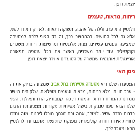
יוצאת דופן.
ריחות, מראות, טעמים
וולנטיין הוא ערב ולילה של אהבה, תשוקה ותאווה. לא רק האחד לשני,
אלא גם לכל החושים. בהתחשב בכך, זה רק הגיוני ללכת למסעדה
שמציעה טעמים עשירים, מנות אלגנטיות ומרשימות, ריחות משכרים
וקוקטיילים עוד יותר משכרים, כאשר את הכל עוטפת תפאורה
אוריינטלית אותנטית שמשרה על הסועדים אווירה יוצאת דופן.
ניטן תאי
המסעדה שלנו היא
מסעדה אסייתית בתל אביב
שמציעה בדיוק את זה
– ערב חוויתי מלא בריחות, מראות וטעמים מופלאים, שלקוחים היישר
ממדינות המזרח הרחוק והמסתורי, כגון קמבודיה, הודו ותאילנד. השף
שלנו הביא עימו טכניקות בישול אסייתיות מקוריות ממסעותיו הרבים
בדרום מזרח אסיה. למזלך, אתה ובת זוגתך תוכלו ליהנות מזה ותזכו
לחוויית אירוח וחוויה קולינארית מפנקת שתישאר אתכם עד לוולנטיין
הבא ומעבר לכך.