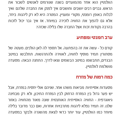
הוולנטיין הוא אחד מהמועדים בשנה שגורמים לאנשים לשבור את
הראש. גברים רבים יושבים וחושבים איך לפנק את החברה שלהם ואיך
לבלות באופן רומנטי, מקורי ומעניין. המטרה היא לא רק ליהנות ביחד,
אלא גם להפוך את החוויה לזכירה במיוחד. אז איך גבר יכול לזכות
בהרבה נקודות זכות אצל החברה שלו בלילה שכזה?
ערב רומנטי ומפתיע
קודם כל – עשה את זה בהפתעה. אל תספר לה לאן הולכים. מעטה של
מסתורין תמיד מוסיף לחוויה, לאווירה ולהתרגשות. תתלבשו במיטב
הבגדים, תתבשמו במיטב הבשמים וצאו לדרך. התחנה הבאה: מסעדה
מושלמת לוולנטיין.
כמה רמות של מזרח
מסעדות אסייתיות מביאות משהו אחר. שניהם אולי יחסית במזרח, אבל
יש פער גדול בין המזרח הרחוק לבין המזרח התיכון, ולא רק מבחינה
גיאוגרפית – החוויה האסייתית האותנטית שונה מאוד מהחוויה באזור
שלנו. זה תמיד נפלא ליהנות מתרבויות אחרות, ואם כבר מדובר בלילה
מיוחד כמו הוולנטיין, עוד יותר כדאי לצאת מהשגרה ולבקר במסעדה