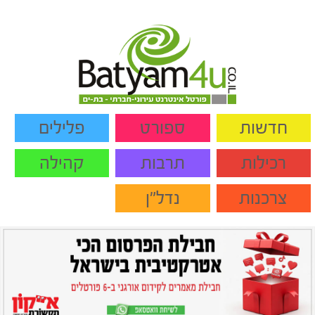
חדשות
ספורט
פלילים
רכילות
תרבות
קהילה
צרכנות
נדל"ן