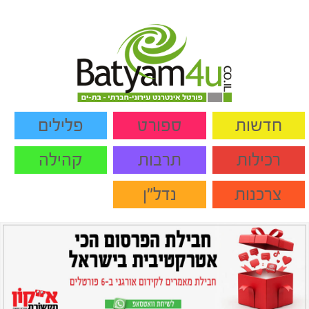
חדשות
ספורט
פלילים
רכילות
תרבות
קהילה
צרכנות
נדל"ן